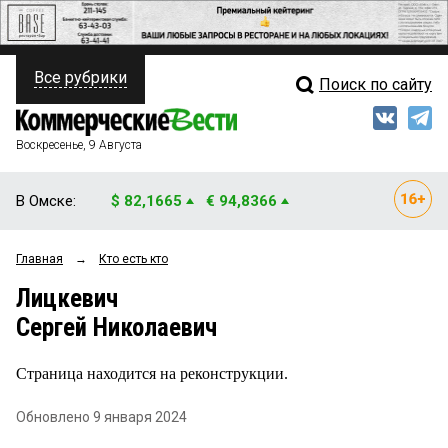
Все рубрики
Поиск по сайту
ПОЛИТИКА
Свежий выпуск
Медиа
ФИНАНСЫ
Воскресенье, 9 Августа
Кто есть кто
НЕДВИЖИМОСТЬ
В Омске:
$ 82,1665
€ 94,8366
Интервью
БИЗНЕС
Главная
→
Кто есть кто
Мнения
ОБЩЕСТВО
Лицкевич
Рейтинги
ЗАКОН
Сергей Николаевич
Блоги
НОВОСТИ КОМПАНИЙ
Страница находится на реконструкции.
Архив
ПРОИСШЕСТВИЯ
Обновлено 9 января 2024
СТИЛЬ ЖИЗНИ