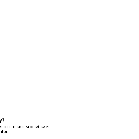
у?
ент с текстом ошибки и
nter.