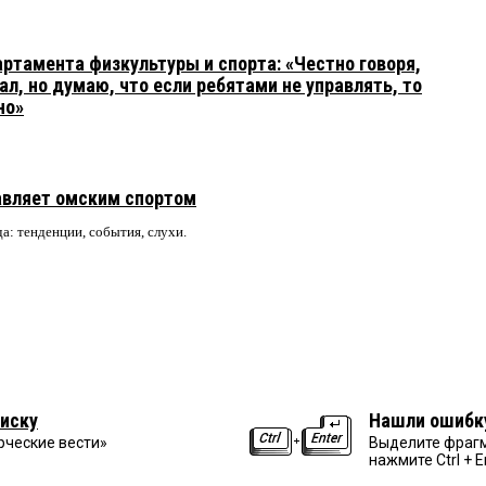
ртамента физкультуры и спорта: «Честно говоря,
ал, но думаю, что если ребятами не управлять, то
но»
авляет омским спортом
да: тенденции, события, слухи.
иску
Нашли ошибк
рческие вести»
Выделите фрагм
нажмите Ctrl + E