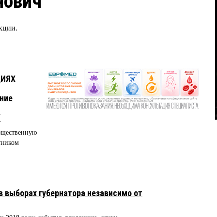
нович
кции.
ЦИЯХ
ние
У
общественную
тником
 выборах губернатора независимо от