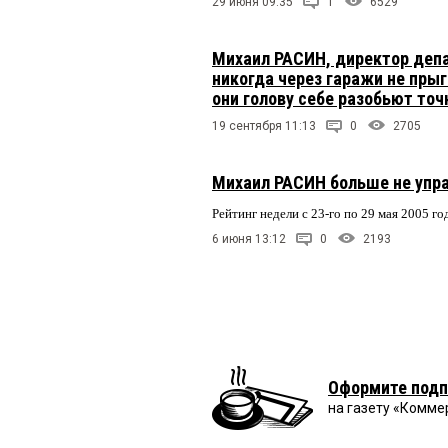
29 июня 09:35
1
6529
Михаил РАСИН, директор депа
никогда через гаражи не прыг
они голову себе разобьют точ
19 сентября 11:13
0
2705
Михаил РАСИН больше не упр
Рейтинг недели с 23-го по 29 мая 2005 го
6 июня 13:12
0
2193
Оформите подп
на газету «Комме