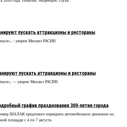
та 2018 года: события, тенденции, слухи
ланируют пускать аттракционы и рестораны
еньги», – уверен Михаил РАСИН.
ланируют пускать аттракционы и рестораны
деньги», — уверен Михаил РАСИН.
одробный график празднования 300-летия города
адимир ШАЛАК предложил перекрыть автомобильное движение на
ной площади с 4 по 7 августа