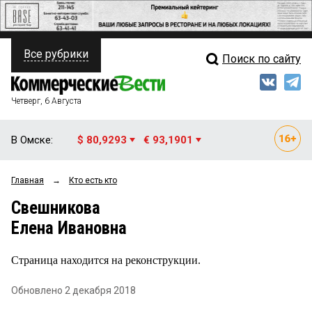
Все рубрики
Поиск по сайту
ПОЛИТИКА
Свежий выпуск
Медиа
ФИНАНСЫ
Четверг, 6 Августа
Кто есть кто
НЕДВИЖИМОСТЬ
В Омске:
$ 80,9293
€ 93,1901
Интервью
БИЗНЕС
Главная
→
Кто есть кто
Мнения
ОБЩЕСТВО
Свешникова
Рейтинги
ЗАКОН
Елена Ивановна
Блоги
НОВОСТИ КОМПАНИЙ
Страница находится на реконструкции.
Архив
ПРОИСШЕСТВИЯ
Обновлено 2 декабря 2018
СТИЛЬ ЖИЗНИ