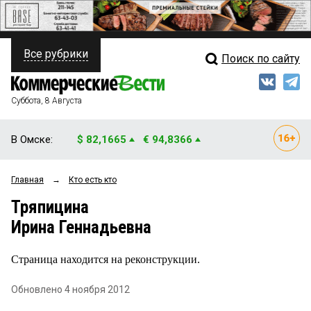
Все рубрики
Поиск по сайту
ПОЛИТИКА
Свежий выпуск
Медиа
ФИНАНСЫ
Суббота, 8 Августа
Кто есть кто
НЕДВИЖИМОСТЬ
В Омске:
$ 82,1665
€ 94,8366
Интервью
БИЗНЕС
Главная
→
Кто есть кто
Мнения
ОБЩЕСТВО
Тряпицина
Рейтинги
ЗАКОН
Ирина Геннадьевна
Блоги
НОВОСТИ КОМПАНИЙ
Страница находится на реконструкции.
Архив
ПРОИСШЕСТВИЯ
Обновлено 4 ноября 2012
СТИЛЬ ЖИЗНИ