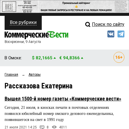
Все рубрики
Поиск по сайту
ПОЛИТИКА
Свежий выпуск
Медиа
ФИНАНСЫ
Воскресенье, 9 Августа
Кто есть кто
НЕДВИЖИМОСТЬ
В Омске:
$ 82,1665
€ 94,8366
Интервью
БИЗНЕС
Главная
→
Авторы
Мнения
ОБЩЕСТВО
Рассказова Екатерина
Рейтинги
ЗАКОН
Вышел 1500-й номер газеты «Коммерческие вести»
Блоги
НОВОСТИ КОМПАНИЙ
Сегодня, 21 июля, в киосках печати в почтовых отделениях
появился юбилейный номер омского делового еженедельника,
Архив
ПРОИСШЕСТВИЯ
появившегося на свет в 1991 году
21 июля 2021 14:25
8
4011
СТИЛЬ ЖИЗНИ