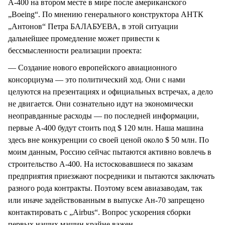
А-400 на втором месте в мире после американского
„Boeing“. По мнению генерального конструктора АНТК
„Антонов“ Петра БАЛАБУЕВА, в этой ситуации
дальнейшее промедление может привести к
бессмысленности реализации проекта:
— Создание нового европейского авиационного
консорциума — это политический ход. Они с нами
целуются на презентациях и официальных встречах, а дело
не двигается. Они сознательно идут на экономически
неоправданные расходы — по последней информации,
первые А-400 будут стоить под $ 120 млн. Наша машина
здесь вне конкуренции со своей ценой около $ 50 млн. По
моим данным, Россию сейчас пытаются активно вовлечь в
строительство А-400. На истосковавшиеся по заказам
предприятия приезжают посредники и пытаются заключать
разного рода контракты. Поэтому всем авиазаводам, так
или иначе задействованным в выпуске Ан-70 запрещено
контактировать с „Airbus“. Вопрос ускорения сборки
первых наших машин крайне важен.