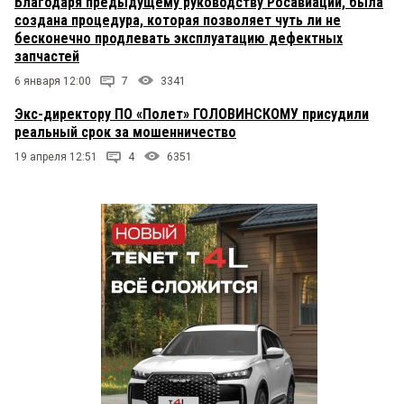
Благодаря предыдущему руководству Росавиации, была
создана процедура, которая позволяет чуть ли не
бесконечно продлевать эксплуатацию дефектных
запчастей
6 января 12:00
7
3341
Экс-директору ПО «Полет» ГОЛОВИНСКОМУ присудили
реальный срок за мошенничество
19 апреля 12:51
4
6351