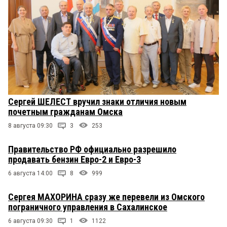
Сергей ШЕЛЕСТ вручил знаки отличия новым
почетным гражданам Омска
8 августа 09:30
3
253
Правительство РФ официально разрешило
продавать бензин Евро-2 и Евро-3
6 августа 14:00
8
999
Сергея МАХОРИНА сразу же перевели из Омского
пограничного управления в Сахалинское
6 августа 09:30
1
1122