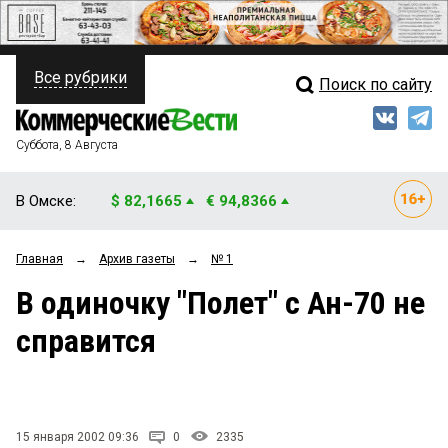
Все рубрики
Поиск по сайту
ПОЛИТИКА
Свежий выпуск
Медиа
ФИНАНСЫ
Суббота, 8 Августа
Кто есть кто
НЕДВИЖИМОСТЬ
В Омске:
$ 82,1665
€ 94,8366
Интервью
БИЗНЕС
Главная
→
Архив газеты
→
№ 1
Мнения
ОБЩЕСТВО
В одиночку "Полет" с Ан-70 не
Рейтинги
ЗАКОН
справится
Блоги
НОВОСТИ КОМПАНИЙ
Архив
ПРОИСШЕСТВИЯ
15 января 2002 09:36
0
2335