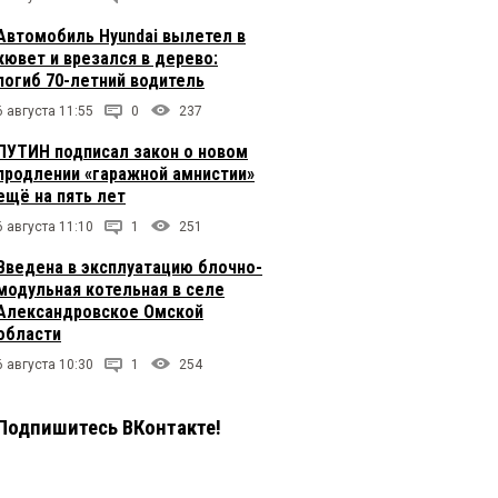
Автомобиль Hyundai вылетел в
кювет и врезался в дерево:
погиб 70-летний водитель
6 августа 11:55
0
237
ПУТИН подписал закон о новом
продлении «гаражной амнистии»
ещё на пять лет
6 августа 11:10
1
251
Введена в эксплуатацию блочно-
модульная котельная в селе
Александровское Омской
области
6 августа 10:30
1
254
Подпишитесь ВКонтакте!