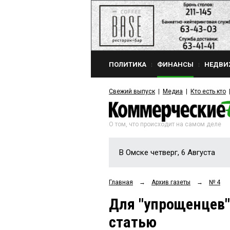
ПОЛИТИКА
ФИНАНСЫ
НЕДВИ
Свежий выпуск
Медиа
Кто есть кто
О том, что происходит на самом деле
В Омске четверг, 6 Августа
Главная
→
Архив газеты
→
№ 4
Для "упрощенцев"
статью