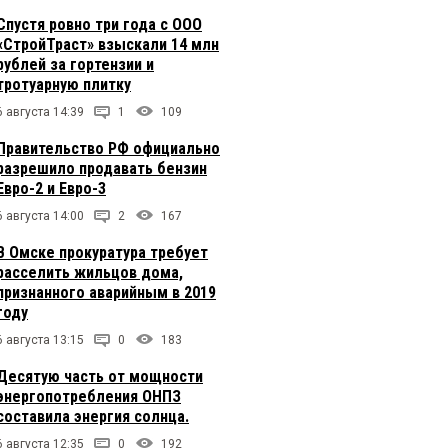
Спустя ровно три года с ООО
«СтройТраст» взыскали 14 млн
рублей за гортензии и
тротуарную плитку
6 августа 14:39
1
109
Правительство РФ официально
разрешило продавать бензин
Евро-2 и Евро-3
6 августа 14:00
2
167
В Омске прокуратура требует
расселить жильцов дома,
признанного аварийным в 2019
году
6 августа 13:15
0
183
Десятую часть от мощности
энергопотребления ОНПЗ
составила энергия солнца.
6 августа 12:35
0
192