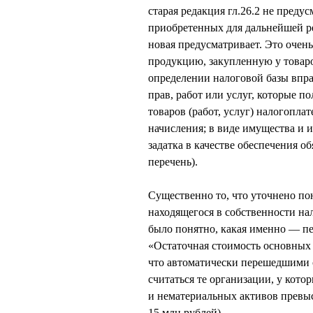
старая редакция гл.26.2 не преду
приобретенных для дальнейшей ре
новая предусматривает. Это очен
продукцию, закупленную у товаро
определении налоговой базы впр
прав, работ или услуг, которые п
товаров (работ, услуг) налогопл
начисления; в виде имущества и 
задатка в качестве обеспечения об
перечень).
Существенно то, что уточнено по
находящегося в собственности на
было понятно, какая именно — пе
«Остаточная стоимость основных 
что автоматически перешедшими 
считаться те организации, у кото
и нематериальных активов превыси
15 млн рублей).