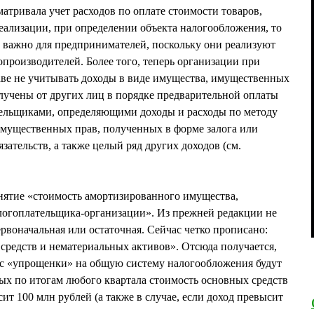
сматривала учет расходов по оплате стоимости товаров,
ализации, при определении объекта налогообложения, то
ь важно для предпринимателей, поскольку они реализуют
производителей. Более того, теперь организации при
аве не учитывать доходы в виде имущества, имущественных
олучены от других лиц в порядке предварительной оплаты
ательщиками, определяющими доходы и расходы по методу
имущественных прав, полученных в форме залога или
язательств, а также целый ряд других доходов (см.
нятие «стоимость амортизированного имущества,
логоплательщика-организации». Из прежней редакции не
рвоначальная или остаточная. Сейчас четко прописано:
средств и нематериальных активов». Отсюда получается,
с «упрощенки» на общую систему налогообложения будут
рых по итогам любого квартала стоимость основных средств
т 100 млн рублей (а также в случае, если доход превысит