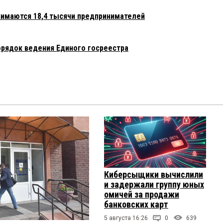
нимаются 18,4 тысячи предпринимателей
орядок ведения Единого госреестра
Киберсыщики вычислили
и задержали группу юных
омичей за продажи
банковских карт
5 августа 16:26
0
639