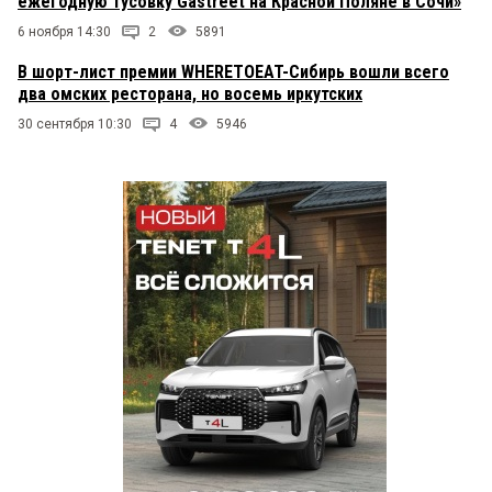
ежегодную тусовку Gastreet на Красной Поляне в Сочи»
6 ноября 14:30
2
5891
В шорт-лист премии WHERETOEAT-Сибирь вошли всего
два омских ресторана, но восемь иркутских
30 сентября 10:30
4
5946