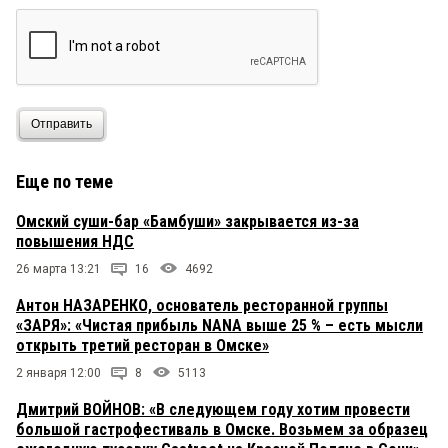
Отправить
Еще по теме
Омский суши-бар «Бамбуши» закрывается из-за
повышения НДС
26 марта 13:21
16
4692
Антон НАЗАРЕНКО, основатель ресторанной группы
«ЗАРЯ»: «Чистая прибыль NANA выше 25 % – есть мысли
открыть третий ресторан в Омске»
2 января 12:00
8
5113
Дмитрий ВОЙНОВ: «В следующем году хотим провести
большой гастрофестиваль в Омске. Возьмем за образец