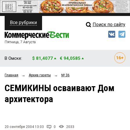
Все рубрики
Поиск по сайту
ПОЛИТИКА
Свежий выпуск
Медиа
ФИНАНСЫ
Пятница, 7 Августа
Кто есть кто
НЕДВИЖИМОСТЬ
В Омске:
$ 81,4077
€ 94,0585
Интервью
БИЗНЕС
Главная
→
Архив газеты
→
№ 36
Мнения
ОБЩЕСТВО
СЕМИКИНЫ осваивают Дом
Рейтинги
ЗАКОН
архитектора
Блоги
НОВОСТИ КОМПАНИЙ
Архив
ПРОИСШЕСТВИЯ
20 сентября 2004 13:03
0
2033
СТИЛЬ ЖИЗНИ