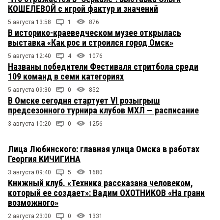
КОШЕЛЕВОЙ с игрой фактур и значений
5 августа 13:58
1
876
В историко-краеведческом музее открылась
выставка «Как рос и строился город Омск»
5 августа 12:40
4
1076
Названы победители Фестиваля стритбола среди
109 команд в семи категориях
5 августа 09:30
0
852
В Омске сегодня стартует VI розыгрыш
предсезонного турнира клубов МХЛ — расписание
3 августа 10:20
0
1256
Лица Любинского: главная улица Омска в работах
Георгия КИЧИГИНА
3 августа 09:40
5
1680
Книжный клуб. «Техника рассказана человеком,
который ее создает»: Вадим ОХОТНИКОВ «На грани
возможного»
2 августа 23:00
0
1331