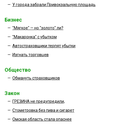
—
У города забрали Привокзальную площадь
Бизнес
—
"Мягкое" — но "золото" ли?
—
"Макаронка" с убытком
—
Автостраховщики терпят убытки
—
Изгнать торговцев
Общество
—
Обмануть страховщиков
Закон
—
ГРЕЗИНА не предупредили,
—
Стометровка без пива и сигарет
—
Омская область стала опаснее