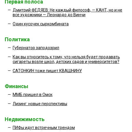
Первая полоса
—
Дмитрий ФЕДЯЕВ: Не каждый философ, — КАНТ, но и не
все художники — Леонардо до Винчи
—
Один кусочек сыркомбината
Политика
—
Губернатор заподозрил
—
Как вы относитесь к тому, что нельзя будет продавать
сигареты возле школ, детских садов и университетов?
—
САТОНКИН тоже пишет КВАШНИНУ
Финансы
—
ММБ пришел в Омск
—
Лизинг: новые перспективы
Недвижимость
—
ПИФы идут встречным трендом