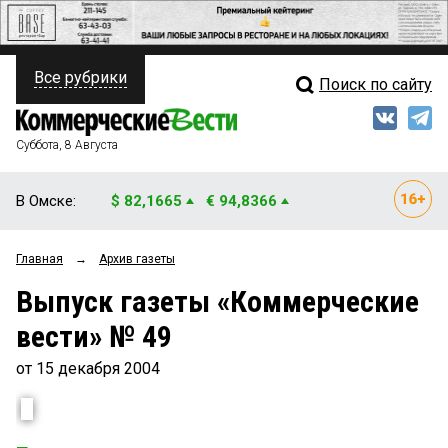
Все рубрики
Поиск по сайту
ПОЛИТИКА
Свежий выпуск
Медиа
ФИНАНСЫ
Суббота, 8 Августа
Кто есть кто
НЕДВИЖИМОСТЬ
В Омске:
$ 82,1665
€ 94,8366
Интервью
БИЗНЕС
Главная
→
Архив газеты
Мнения
ОБЩЕСТВО
Выпуск газеты «Коммерческие
Рейтинги
ЗАКОН
вести» № 49
Блоги
НОВОСТИ КОМПАНИЙ
от 15 декабря 2004
Архив
ПРОИСШЕСТВИЯ
СТИЛЬ ЖИЗНИ