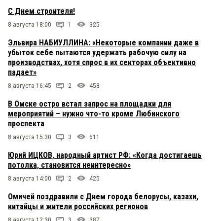
С Днем строителя!
8 августа 18:00
1
325
Эльвира НАБИУЛЛИНА: «Некоторые компании даже в
убыток себе пытаются удержать рабочую силу на
производствах, хотя спрос в их секторах объективно
падает»
8 августа 16:45
2
458
В Омске остро встал запрос на площадки для
мероприятий – нужно что-то кроме Любинского
проспекта
8 августа 15:30
3
611
Юрий ИЦКОВ, народный артист РФ: «Когда достигаешь
потолка, становится неинтересно»
8 августа 14:00
2
425
Омичей поздравили с Днем города белорусы, казахи,
китайцы и жители российских регионов
8 августа 12:30
3
387