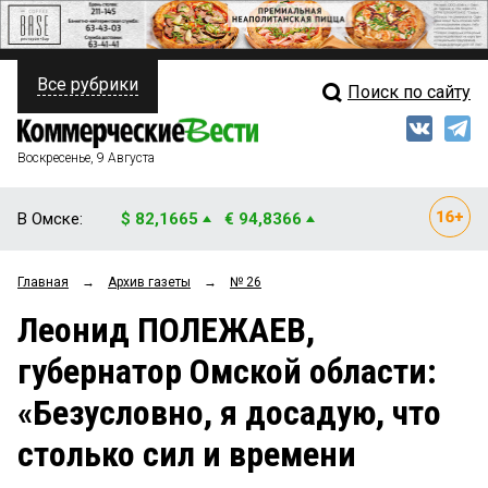
Все рубрики
Поиск по сайту
ПОЛИТИКА
Свежий выпуск
Медиа
ФИНАНСЫ
Воскресенье, 9 Августа
Кто есть кто
НЕДВИЖИМОСТЬ
В Омске:
$ 82,1665
€ 94,8366
Интервью
БИЗНЕС
Главная
→
Архив газеты
→
№ 26
Мнения
ОБЩЕСТВО
Леонид ПОЛЕЖАЕВ,
Рейтинги
ЗАКОН
губернатор Омской области:
Блоги
НОВОСТИ КОМПАНИЙ
«Безусловно, я досадую, что
Архив
ПРОИСШЕСТВИЯ
столько сил и времени