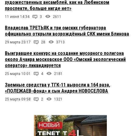
художественных ансамблей, как на Любинском
проспекте, больше нигде нет»
11 июня 14:34
3
2611
Владислав ТРЕТЬЯК и три омских губернатора
официально открыли возрождённый СКК имени Блинова
29 марта 23:17
28
3713
Выигравшее конкурс на создание мусорного полигона
около Ачаира московское ООО «Омский экологический
оператор» ликвидируется
25 марта 10:01
4
2181
Заемные средства у ТГК-11 выросли в 164 раза,
«ПОЛЕЖАЕВ-фонд» и сын Андрея НОВОСЕЛОВА
25 марта 09:58
2
1321