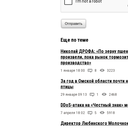
Отправить
Еще по теме
Николай ДРОФА: «По зерну пшен
произвели, пока рынок тормозит
производство»
1 января 18:00
8
3223
За год в Омской области почти 
птицы
29 января 09:13
1
2468
DDoS-атака на «Честный знак» м
7 апреля 18:02
5
5918
Директор Любинского Молочнок