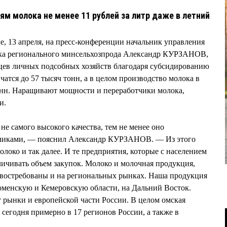
ям молока не менее 11 рублей за литр даже в летний
, 13 апреля, на пресс-конференции начальник управления
нка регионального минсельхозпрода Александр КУРЗАНОВ,
ьцев личных подсобных хозяйств благодаря субсидированию
атся до 57 тысяч тонн, а в целом производство молока в
тонн. Наращивают мощности и переработчики молока,
и.
е самого высокого качества, тем не менее оно
тчиками, — пояснил Александр КУРЗАНОВ. — Из этого
олоко и так далее. И те предприятия, которые с населением
еличивать объем закупок. Молоко и молочная продукция,
 востребованы и на региональных рынках. Наша продукция
юменскую и Кемеровскую области, на Дальний Восток.
 рынки и европейской части России. В целом омская
сегодня примерно в 17 регионов России, а также в