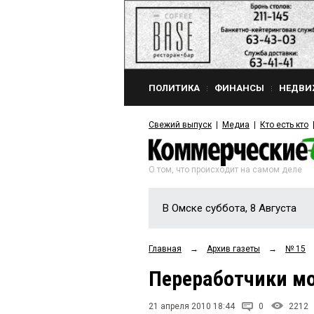
ПОЛИТИКА
ФИНАНСЫ
НЕДВИ
Свежий выпуск
Медиа
Кто есть кто
О том, что происходит на самом деле
В Омске суббота, 8 Августа
Главная
→
Архив газеты
→
№ 15
Переработчики м
21 апреля 2010 18:44
0
2212