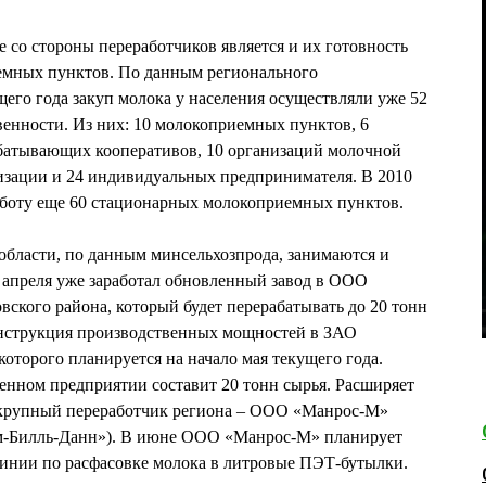
е со стороны переработчиков является и их готовность
емных пунктов. По данным регионального
щего года закуп молока у населения осуществляли уже 52
енности. Из них: 10 молокоприемных пунктов, 6
батывающих кооперативов, 10 организаций молочной
изации и 24 индивидуальных предпринимателя. В 2010
аботу еще 60 стационарных молокоприемных пунктов.
области, по данным минсельхозпрода, занимаются и
 апреля уже заработал обновленный завод в ООО
ского района, который будет перерабатывать до 20 тонн
конструкция производственных мощностей в ЗАО
которого планируется на начало мая текущего года.
енном предприятии составит 20 тонн сырья. Расширяет
 крупный переработчик региона – ООО «Манрос-М»
-Билль-Данн»). В июне ООО «Манрос-М» планирует
линии по расфасовке молока в литровые ПЭТ-бутылки.