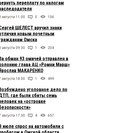
вернуть переплату по налогам
наследодателя
8 августа 11:00
0
106
Сергей ШЕЛЕСТ вручил знаки
отличия новым почетным
гражданам Омска
8 августа 09:30
1
204
За обман 93 омичей отправлен в
колонию глава АЦ «Ромни Марш»
Ярослав МАКАРЕНКО
7 августа 18:00
1
499
Возбуждено уголовное дело по
ДТП, где были сбиты семь
человек на «островке
безопасности»
7 августа 17:30
4
657
В июле спрос на автомобили с
пробегом в Омской области