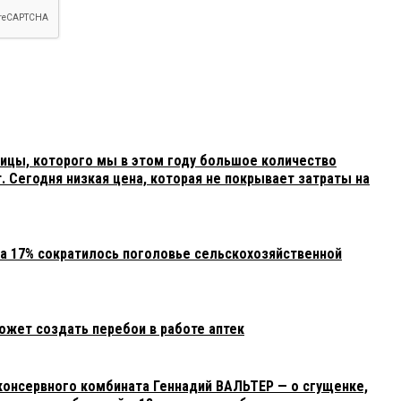
ицы, которого мы в этом году большое количество
. Сегодня низкая цена, которая не покрывает затраты на
на 17% сократилось поголовье сельскохозяйственной
ожет создать перебои в работе аптек
онсервного комбината Геннадий ВАЛЬТЕР — о сгущенке,