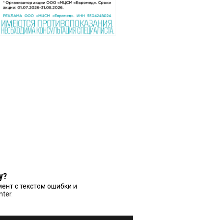
у?
ент с текстом ошибки и
nter.