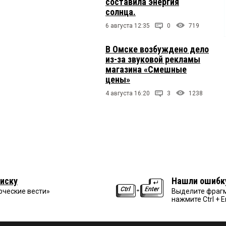
составила энергия
солнца.
6 августа 12:35
0
719
В Омске возбуждено дело
из-за звуковой рекламы
магазина «Смешные
цены»
4 августа 16:20
3
1238
иску
Нашли ошибк
рческие вести»
Выделите фрагм
нажмите Ctrl + E