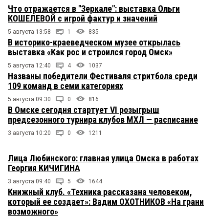
Что отражается в "Зеркале": выставка Ольги
КОШЕЛЕВОЙ с игрой фактур и значений
5 августа 13:58
1
835
В историко-краеведческом музее открылась
выставка «Как рос и строился город Омск»
5 августа 12:40
4
1037
Названы победители Фестиваля стритбола среди
109 команд в семи категориях
5 августа 09:30
0
816
В Омске сегодня стартует VI розыгрыш
предсезонного турнира клубов МХЛ — расписание
3 августа 10:20
0
1211
Лица Любинского: главная улица Омска в работах
Георгия КИЧИГИНА
3 августа 09:40
5
1644
Книжный клуб. «Техника рассказана человеком,
который ее создает»: Вадим ОХОТНИКОВ «На грани
возможного»