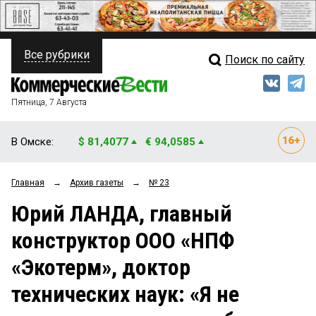
Все рубрики
Поиск по сайту
ПОЛИТИКА
Свежий выпуск
Медиа
ФИНАНСЫ
Пятница, 7 Августа
Кто есть кто
НЕДВИЖИМОСТЬ
В Омске:
$ 81,4077
€ 94,0585
Интервью
БИЗНЕС
Главная
→
Архив газеты
→
№ 23
Мнения
ОБЩЕСТВО
Юрий ЛАНДА, главный
Рейтинги
ЗАКОН
конструктор ООО «НПФ
Блоги
НОВОСТИ КОМПАНИЙ
«Экотерм», доктор
Архив
ПРОИСШЕСТВИЯ
технических наук: «Я не
СТИЛЬ ЖИЗНИ