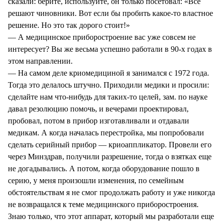
сказали: берите, используйте, он только посетовал: «Все
решают чиновники. Вот если бы пробить какое-то властное
решение. Но это так дорого стоит!»
— А медицинское приборостроение вас уже совсем не
интересует? Вы же весьма успешно работали в 90-х годах в
этом направлении.
— На самом деле криомедициной я занимался с 1972 года.
Тогда это делалось штучно. Приходили медики и просили:
сделайте нам что-нибудь для таких-то целей, зам. по науке
давал резолюцию помочь, и вечерами проектировал,
пробовал, потом в прибор изготавливали и отдавали
медикам. А когда началась перестройка, мы попробовали
сделать серийный прибор — криоаппликатор. Провели его
через Минздрав, получили разрешение, тогда о взятках еще
не догадывались. А потом, когда оборудование пошло в
серию, у меня произошли изменения, по семейным
обстоятельствам я не смог продолжать работу и уже никогда
не возвращался к теме медицинского приборостроения.
Знаю только, что этот аппарат, который мы разработали еще