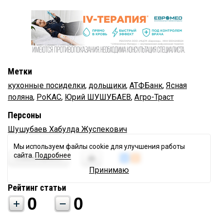
Метки
кухонные посиделки
,
дольщики
,
АТФБанк
,
Ясная
поляна
,
РоКАС
,
Юрий ШУШУБАЕВ
,
Агро-Траст
Персоны
Шушубаев Хабулда Жуспекович
Мы используем файлы cookie для улучшения работы
сайта.
Подробнее
Комментировать
Принимаю
Рейтинг статьи
0
0