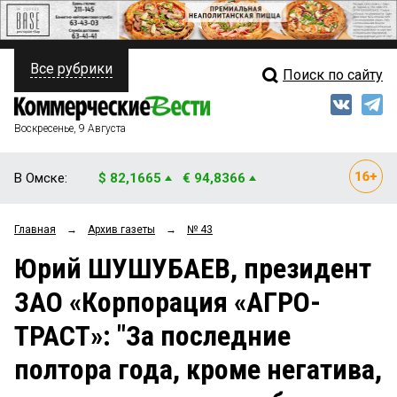
Все рубрики
Поиск по сайту
ПОЛИТИКА
Свежий выпуск
Медиа
ФИНАНСЫ
Воскресенье, 9 Августа
Кто есть кто
НЕДВИЖИМОСТЬ
В Омске:
$ 82,1665
€ 94,8366
Интервью
БИЗНЕС
Главная
→
Архив газеты
→
№ 43
Мнения
ОБЩЕСТВО
Юрий ШУШУБАЕВ, президент
Рейтинги
ЗАКОН
ЗАО «Корпорация «АГРО-
Блоги
НОВОСТИ КОМПАНИЙ
ТРАСТ»: "За последние
Архив
ПРОИСШЕСТВИЯ
полтора года, кроме негатива,