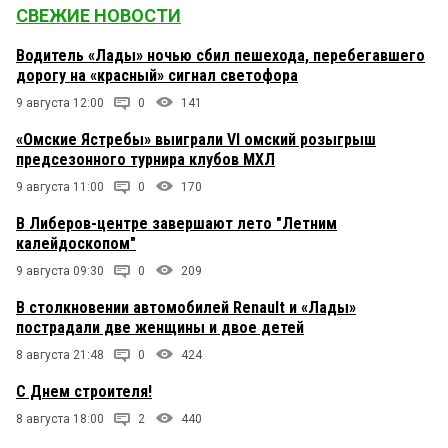
СВЕЖИЕ НОВОСТИ
Водитель «Лады» ночью сбил пешехода, перебегавшего
дорогу на «красный» сигнал светофора
9 августа 12:00
0
141
«Омские Ястребы» выиграли VI омский розыгрыш
предсезонного турнира клубов МХЛ
9 августа 11:00
0
170
В Либеров-центре завершают лето "Летним
калейдоскопом"
9 августа 09:30
0
209
В столкновении автомобилей Renault и «Лады»
пострадали две женщины и двое детей
8 августа 21:48
0
424
С Днем строителя!
8 августа 18:00
2
440