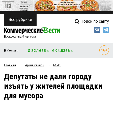
Все рубрики
Поиск по сайту
ПОЛИТИКА
Свежий выпуск
Медиа
ФИНАНСЫ
Воскресенье, 9 Августа
Кто есть кто
НЕДВИЖИМОСТЬ
В Омске:
$ 82,1665
€ 94,8366
Интервью
БИЗНЕС
Главная
→
Архив газеты
→
№ 43
Мнения
ОБЩЕСТВО
Депутаты не дали городу
Рейтинги
ЗАКОН
изъять у жителей площадки
Блоги
НОВОСТИ КОМПАНИЙ
для мусора
Архив
ПРОИСШЕСТВИЯ