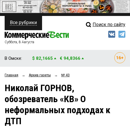
Все рубрики
Поиск по сайту
ПОЛИТИКА
Свежий выпуск
Медиа
ФИНАНСЫ
Суббота, 8 Августа
Кто есть кто
НЕДВИЖИМОСТЬ
В Омске:
$ 82,1665
€ 94,8366
Интервью
БИЗНЕС
Главная
→
Архив газеты
→
№ 43
Мнения
ОБЩЕСТВО
Николай ГОРНОВ,
Рейтинги
ЗАКОН
обозреватель «КВ» О
Блоги
НОВОСТИ КОМПАНИЙ
неформальных подходах к
Архив
ПРОИСШЕСТВИЯ
ДТП