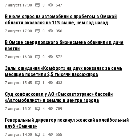
7 августа 17:30
3
547
В июле спрос на автомобили с пробегом в Омской
области оказался на 11% выше, чем год назад
7 августа 17:00
0
356
В Омске свердловского бизнесмена обвинили в даче
взятки
7 августа 16:30
0
572
Залы ожидания «Комфорт» на двух вокзалах за семь
месяцев посетили 2,5 тысячи пассажиров
7 августа 15:45
1
433
Суд конфисковал у АО «Омскавтотранс» бассейн
«Автомобилист» и землю в центре города
7 августа 15:01
4
709
Генеральный директор покинул женский волейбольный
клуб «Омичка»
7 августа 14:00
2
555