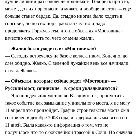
лучше лишний раз голову не поднимать. Говорить про это,
может, до сих пор опасно, а может, и вообще не стоит – еще
больше станет бардак. Да, стыдно иногда было ходить в
горсовет, но до сих пор я работал честно и надо
продолжать. Горжусь тем, что на объектах «Мостовика»
качество есть, есть то, чего от меня ждали.
— Жалко было уходить из «Мостовика»?
— Сегодня встречался на базе с коллективом. Конечно, до
слез обидно. Жалко. С зеленой лужайки ведь все начинали,
с нуля. Жалко...
— Объекты, которые сейчас ведет «Мостовик» —
Русский мост, сочинские – в сроки укладываются?
— Я в понедельник улетаю во Владивосток, пропустить
такое событие как замыкание уникального моста, я не могу.
11 апреля это произойдет. График строительства моста был
составлен в декабре 2008 года, и задержались мы всего на
11 дней. Была какая-то информация о том, что не
получилось что-то с бобслейной трассой в Сочи. Но сначала