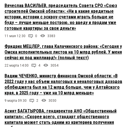
Вячеслав ВАСИЛЬЕВ, председатель Совета СРО «Союз
строителей Омской области»: «Ни в какие кредитные
истории, истории с эскроу-счетами играть больше не
буду – лучше меньше построю, но введу и продам уже
готовые квартиры за свои деньги»
11 мая 12:30
0
3383
Фридрих МЕЦЛЕР, глава Калачинского района: «Сегодня у
Омска исполнительных листов на 10 млрд рублей. У меня
сейчас их под миллиард!» (полный текст)
22 марта 14:00
4
3054
Вадим ЧЕЧЕНКО, министр финансов Омской области: «В
2022 году у нас объем налоговых и неналоговых доходов
облбюджета был на 12 млрд больше, чем у Алтайского
края, в 2025 году – уже на 10 млрд меньше»
9 марта 09:30
2
3030
Асият БАГАТЫРОВА, гендиректор АНО «Общественный
капитал»: «Скорее всего, стандарт общественного
капитала может стать одним из критериев получения