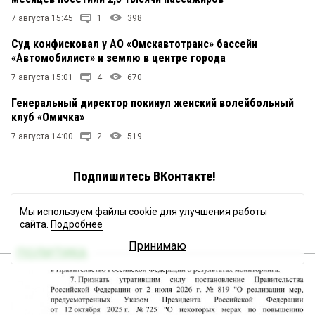
7 августа 15:45
1
398
Суд конфисковал у АО «Омскавтотранс» бассейн
«Автомобилист» и землю в центре города
7 августа 15:01
4
670
Генеральный директор покинул женский волейбольный
клуб «Омичка»
7 августа 14:00
2
519
Подпишитесь ВКонтакте!
Мы используем файлы cookie для улучшения работы
сайта.
Подробнее
Принимаю
ПОЛИТИКА