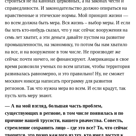
строиться не на канонах церковных, а на законах чести и
справедливости. И законодательство должно опираться на
нравственные и этические нормы. Мой принцип жизни —
во всем должна быть мера. Вся жизнь – выбор меры. И если
бы хоть кто-нибудь сказал, что у нас сейчас вооружения на
семь лет хватит, а эти деньги давайте пустим на развитие
промышленности, на экономику, то потом бы нам хватило
на все, и на вооружение в том числе. Не производят же
сейчас почти ничего, не финансируют. Американцы в свое
время развозили ученых по всем штатам, чтобы территория
развивалась равномерно, и это правильно! Ну, не сможет
москвич никогда написать программу для развития
регионов. Так что нужна мера во всем. И если крадут, так
пусть хоть меру знают.
— А на мой взгляд, большая часть проблем,
существующих в регионе, в том числе появилась и по
причине нашей трусости, нашего рвачества. Совесть,
стремление сохранить лицо – где это все? То, что сейчас
творится, это позор каждого из тех, кто имел доступ к