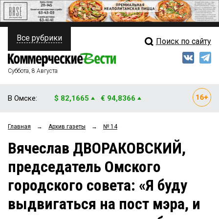
Все рубрики
Поиск по сайту
ПОЛИТИКА
Свежий выпуск
Медиа
ФИНАНСЫ
Суббота, 8 Августа
Кто есть кто
НЕДВИЖИМОСТЬ
В Омске:
$ 82,1665
€ 94,8366
Интервью
БИЗНЕС
Главная
→
Архив газеты
→
№ 14
Мнения
ОБЩЕСТВО
Вячеслав ДВОРАКОВСКИЙ,
Рейтинги
ЗАКОН
председатель Омского
Блоги
НОВОСТИ КОМПАНИЙ
городского совета: «Я буду
Архив
ПРОИСШЕСТВИЯ
выдвигаться на пост мэра, и