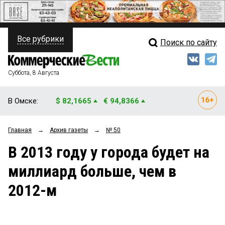
Все рубрики
Поиск по сайту
ПОЛИТИКА
Свежий выпуск
Медиа
ФИНАНСЫ
Суббота, 8 Августа
Кто есть кто
НЕДВИЖИМОСТЬ
В Омске:
$ 82,1665
€ 94,8366
Интервью
БИЗНЕС
Главная
→
Архив газеты
→
№ 50
Мнения
ОБЩЕСТВО
В 2013 году у города будет на
Рейтинги
ЗАКОН
миллиард больше, чем в
Блоги
НОВОСТИ КОМПАНИЙ
2012-м
Архив
ПРОИСШЕСТВИЯ