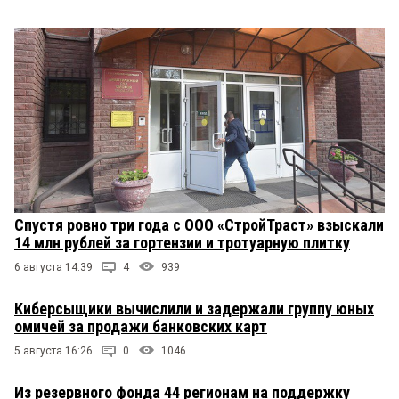
Спустя ровно три года с ООО «СтройТраст» взыскали
14 млн рублей за гортензии и тротуарную плитку
6 августа 14:39
4
939
Киберсыщики вычислили и задержали группу юных
омичей за продажи банковских карт
5 августа 16:26
0
1046
Из резервного фонда 44 регионам на поддержку