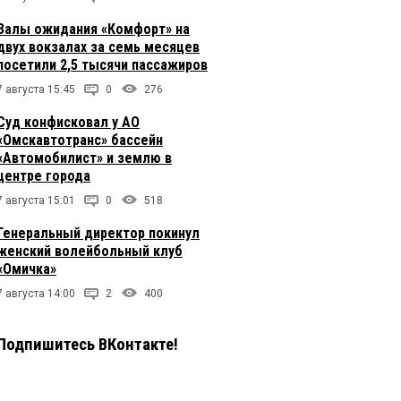
Залы ожидания «Комфорт» на
двух вокзалах за семь месяцев
посетили 2,5 тысячи пассажиров
7 августа 15:45
0
276
Суд конфисковал у АО
«Омскавтотранс» бассейн
«Автомобилист» и землю в
центре города
7 августа 15:01
0
518
Генеральный директор покинул
женский волейбольный клуб
«Омичка»
7 августа 14:00
2
400
Подпишитесь ВКонтакте!