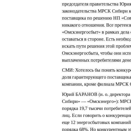
председателя правительства Юр
законодательства МРСК Сибири к
поставщика по решению НП «Сове
никакого отношения. Все претен
«Омскэнергосбыт» в рамках дела 
оставаться в стороне. Есть необх
искать пути решения этой пробле
Омскэнергосбыта, чтобы они испо
выплаченных потребителями дене
СМИ: Хотелось бы понять конкур
доля гарантирующего поставщика
компании, кроме филиала МРСК С
Юрий БАРАНОВ (и. о. директора
Сибири» — «Омскэнерго»): МРСК
порядка 19,7 тысячи потребителе
лиц. Если говорить о конкуренци
еще 12 энергосбытовых компаний
порядка 68%. Но конкурентным э