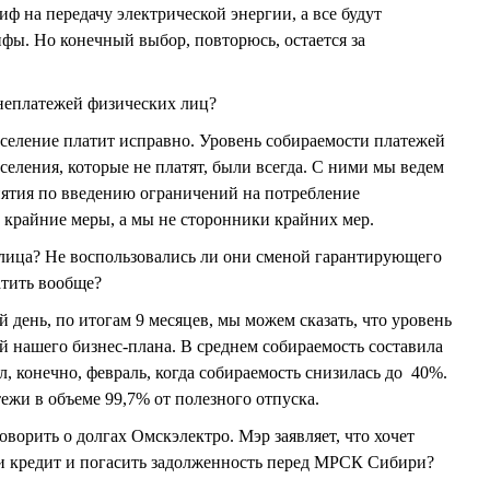
ф на передачу электрической энергии, а все будут
ифы. Но конечный выбор, повторюсь, остается за
неплатежей физических лиц?
еление платит исправно. Уровень собираемости платежей
еления, которые не платят, были всегда. С ними мы ведем
иятия по введению ограничений на потребление
е крайние меры, а мы не сторонники крайних мер.
лица? Не воспользовались ли они сменой гарантирующего
атить вообще?
ень, по итогам 9 месяцев, мы можем сказать, что уровень
й нашего бизнес-плана. В среднем собираемость составила
 конечно, февраль, когда собираемость снизилась до 40%.
ежи в объеме 99,7% от полезного отпуска.
ворить о долгах Омскэлектро. Мэр заявляет, что хочет
ти кредит и погасить задолженность перед МРСК Сибири?