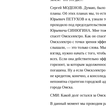
Сергей МОДЕНОВ. Думаю, было бы
планы. Об этих планах мы, то е
Юрьевич ПЕТУХОВ и я, узнали тол
проходило под председательством
Юрьевича СИНЮГИНА. Мне тоже н
спасет Омскэлектро. Как он спасе
Омскэлектро с точки зрения эффе
слышали, — это только слова. Мы
взгляд, нужно начать с того, что
всех. Если она действительно эфф
горизонт, за которым задолженно
погашена. Ну а если Омскэлектро
не кредитом, конечно, а консолид
непонятна стратегия городской 
города Омска.
СМИ: Какой долг остался за Омск
В данный момент мы проводим раб