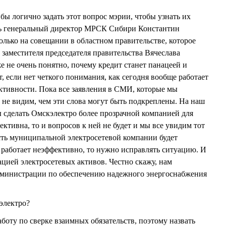
 логично задать этот вопрос мэрии, чтобы узнать их
сть генеральный директор МРСК Сибири Константин
ько на совещании в областном правительстве, которое
 заместителя председателя правительства Вячеслава
е очень понятно, почему кредит станет панацеей и
т, если нет четкого понимания, как сегодня вообще работает
ктивности. Пока все заявления в СМИ, которые мы
 не видим, чем эти слова могут быть подкреплены. На наш
бы сделать Омскэлектро более прозрачной компанией для
ективна, то и вопросов к ней не будет и мы все увидим тот
сть муниципальной электросетевой компании будет
 работает неэффективно, то нужно исправлять ситуацию. И
ацией электросетевых активов. Честно скажу, нам
администрации по обеспечению надежного энергоснабжения
электро?
оту по сверке взаимных обязательств, поэтому назвать