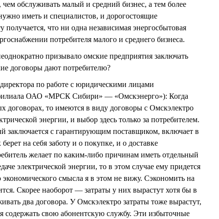
 чем обслуживать малый и средний бизнес, а тем более
 нужно иметь и специалистов, и дорогостоящие
 получается, что ни одна независимая энергосбытовая
ергоснабжении потребителя малого и среднего бизнеса.
еоднократно призывало омские предприятия заключать
кие договоры дают потребителю?
директора по работе с юридическими лицами
 филиала ОАО «МРСК Сибири» — «Омскэнерго»): Когда
ых договорах, то имеются в виду договоры с Омскэлектро
ектрической энергии, и выбор здесь только за потребителем.
ый заключается с гарантирующим поставщиком, включает в
берет на себя заботу и о покупке, и о доставке
ребитель желает по каким-либо причинам иметь отдельный
едаче электрической энергии, то в этом случае ему придется
о экономического смысла я в этом не вижу. Сэкономить на
ится. Скорее наоборот — затраты у них вырастут хотя бы в
живать два договора. У Омскэлектро затраты тоже вырастут,
я содержать свою абонентскую службу. Эти избыточные