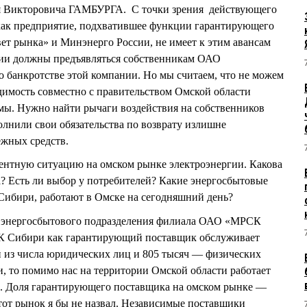
ия Викторовича ГАМБУРГА. С точки зрения действующего
ак предприятие, подхватившее функции гарантирующего
т рынка» и Минэнерго России, не имеет к этим авансам
зии должны предъявляться собственникам ОАО
о банкротстве этой компании. Но мы считаем, что не можем
одимость совместно с правительством Омской области
мы. Нужно найти рычаги воздействия на собственников
лнили свои обязательства по возврату излишне
жных средств.
ентную ситуацию на омском рынке электроэнергии. Какова
? Есть ли выбор у потребителей? Какие энергосбытовые
ибири, работают в Омске на сегодняшний день?
 энергосбытового подразделения филиала ОАО «МРСК
 Сибири как гарантирующий поставщик обслуживает
й из числа юридических лиц и 805 тысяч — физических
и, то помимо нас на территории Омской области работает
. Доля гарантирующего поставщика на омском рынке —
тот рынок я бы не назвал. Независимые поставщики