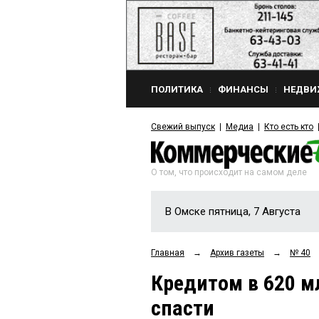
ПОЛИТИКА
ФИНАНСЫ
НЕДВИ
Свежий выпуск
Медиа
Кто есть кто
О том, что происходит на самом деле
В Омске пятница, 7 Августа
Главная
→
Архив газеты
→
№ 40
Кредитом в 620 м
спасти