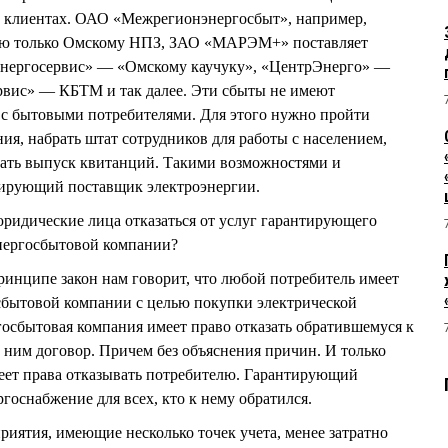
х клиентах. ОАО «Межрегионэнергосбыт», например,
гию только Омскому НПЗ, ЗАО «МАРЭМ+» поставляет
нергосервис» — «Омскому каучуку», «ЦентрЭнерго» —
ис» — КБТМ и так далее. Эти сбыты не имеют
 с бытовыми потребителями. Для этого нужно пройти
ия, набрать штат сотрудников для работы с населением,
вать выпуск квитанций. Такими возможностями и
нтирующий поставщик электроэнергии.
ридические лица отказаться от услуг гарантирующего
энергосбытовой компании?
ципе закон нам говорит, что любой потребитель имеет
сбытовой компании с целью покупки электрической
госбытовая компания имеет право отказать обратившемуся к
с ним договор. Причем без объяснения причин. И только
ет права отказывать потребителю. Гарантирующий
госнабжение для всех, кто к нему обратился.
тия, имеющие несколько точек учета, менее затратно