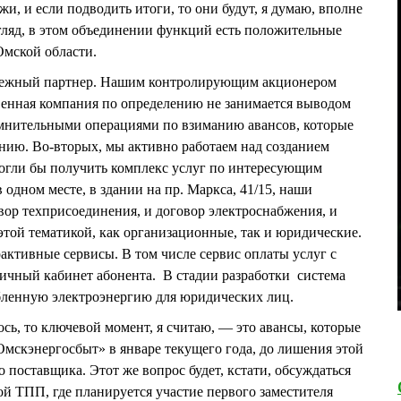
жи, и если подводить итоги, то они будут, я думаю, вполне
гляд, в этом объединении функций есть положительные
Омской области.
ежный партнер. Нашим контролирующим акционером
ственная компания по определению не занимается выводом
мнительными операциями по взиманию авансов, которые
ению. Во-вторых, мы активно работаем над созданием
могли бы получить комплекс услуг по интересующим
 одном месте, в здании на пр. Маркса, 41/15, наши
вор техприсоединения, и договор электроснабжения, и
этой тематикой, как организационные, так и юридические.
активные сервисы. В том числе сервис оплаты услуг с
ичный кабинет абонента. В стадии разработки система
ебленную электроэнергию для юридических лиц.
лось, то ключевой момент, я считаю, — это авансы, которые
мскэнергосбыт» в январе текущего года, до лишения этой
 поставщика. Этот же вопрос будет, кстати, обсуждаться
ой ТПП, где планируется участие первого заместителя