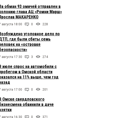
За обман 93 омичей отправлен в
колонию глава АЦ «Ромни Марш»
Ярослав МАКАРЕНКО
7 августа 18:00
0
228
Возбуждено уголовное дело по
ДТП, где были сбиты семь
человек на «островке
безопасности»
7 августа 17:30
3
274
В июле спрос на автомобили с
пробегом в Омской области
оказался на 11% выше, чем год
назад
7 августа 17:00
0
201
В Омске свердловского
бизнесмена обвинили в даче
взятки
7 августа 16:30
0
371