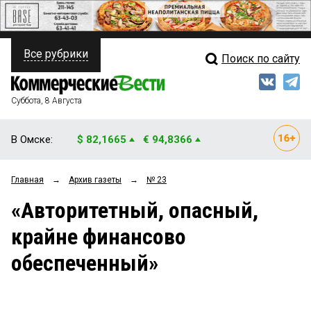
Все рубрики
Поиск по сайту
ПОЛИТИКА
Свежий выпуск
Медиа
ФИНАНСЫ
Суббота, 8 Августа
Кто есть кто
НЕДВИЖИМОСТЬ
В Омске:
$ 82,1665
€ 94,8366
Интервью
БИЗНЕС
Главная
→
Архив газеты
→
№ 23
Мнения
ОБЩЕСТВО
«Авторитетный, опасный,
Рейтинги
ЗАКОН
крайне финансово
Блоги
НОВОСТИ КОМПАНИЙ
обеспеченный»
Архив
ПРОИСШЕСТВИЯ