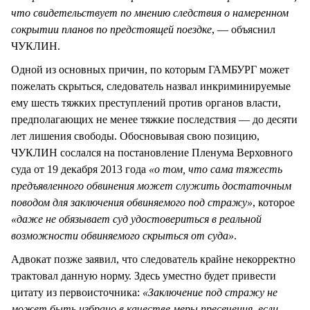
что свидетельствует по мнению следствия о намеренном
сокрытии планов по предстоящей поездке
, — объяснил
ЧУКЛИН.
Одной из основных причин, по которым ГАМБУРГ может
пожелать скрыться, следователь назвал инкриминируемые
ему шесть тяжких преступлений против органов власти,
предполагающих не менее тяжкие последствия — до десяти
лет лишения свободы. Обосновывая свою позицию,
ЧУКЛИН сослался на постановление Пленума Верховного
суда от 19 декабря 2013 года
«о том, что сама тяжесть
предъявленного обвинения может служить достаточным
поводом для заключения обвиняемого под стражу»
, которое
«даже не обязывает суд удостовериться в реальной
возможности обвиняемого скрыться от суда»
.
Адвокат позже заявил, что следователь крайне некорректно
трактовал данную норму. Здесь уместно будет привести
цитату из первоисточника:
«Заключение под стражу не
может быть избрано в качестве меры пресечения, если