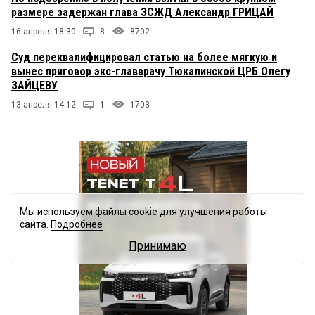
размере задержан глава ЗСЖД Александр ГРИЦАЙ
16 апреля 18:30
8
8702
Суд переквалифицировал статью на более мягкую и
вынес приговор экс-главврачу Тюкалинской ЦРБ Олегу
ЗАЙЦЕВУ
13 апреля 14:12
1
1703
Мы используем файлы cookie для улучшения работы
сайта.
Подробнее
Принимаю