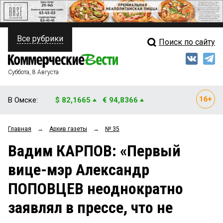
Все рубрики
Поиск по сайту
ПОЛИТИКА
Свежий выпуск
Медиа
ФИНАНСЫ
Суббота, 8 Августа
Кто есть кто
НЕДВИЖИМОСТЬ
В Омске:
$ 82,1665
€ 94,8366
Интервью
БИЗНЕС
Главная
→
Архив газеты
→
№ 35
Мнения
ОБЩЕСТВО
Вадим КАРПОВ: «Первый
Рейтинги
ЗАКОН
вице-мэр Александр
Блоги
НОВОСТИ КОМПАНИЙ
ПОПОВЦЕВ неоднократно
Архив
ПРОИСШЕСТВИЯ
заявлял в прессе, что не