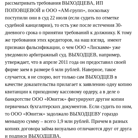
рассматривать требования ВЫХОДЦЕВА, ИП
ПОПОВЦЕВОЙ и ООО «АМ-групп», поскольку
поступили они в суд 22 июля (если судить по отметке
судебной канцелярии), то есть уже после истечения 30-
дневного срока о принятии требований к должнику. К тому
же требования этих кредиторов, на наш взгляд, имеют
признаки фальсификации, о чем ООО «Лискамм» уже
уведомило арбитражный суд. ВЫХОДЦЕВ, например,
утверждает, что в апреле 2011 года он предоставил своей
фирме заем в размере 6 млн рублей. Наверное, такое
случается, я не спорю, вот только сам ВЫХОДЦЕВ в
качестве доказательства прилагает к заявлению одну копию
квитанции к приходному кассовому ордеру, а в деле о
банкротстве ООО «Юнитэк» фигурируют другие копии
первичных бухгалтерских документов. Если судить по ним,
то ООО «Юнитэк» задолжало ВЫХОДЦЕВУ гораздо
меньшую сумму – всего 1,9 млн рублей. Причем в разных
копиях договора займа визуально отличаются друг от друга
и подписи ВЫХОДЦЕВА.