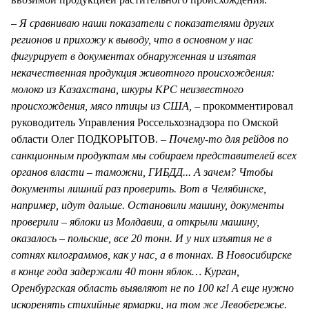
– Я сравниваю наши показатели с показателями других
регионов и прихожу к выводу, что в основном у нас
фигурирует в документах обнаруженная и изъятая
некачественная продукция животного происхождения:
молоко из Казахстана, шкуры КРС неизвестного
происхождения, мясо птицы из США, –
прокомментировал
руководитель Управления Россельхознадзора по Омской
области Олег ПОДКОРЫТОВ.
– Почему-то для рейдов по
санкционным продуктам мы собираем представителей всех
органов власти – таможни, ГИБДД... А зачем? Чтобы
документы лишний раз проверить. Вот в Челябинске,
например, идут дальше. Остановили машину, документы
проверили – яблоки из Молдавии, а открыли машину,
оказалось – польские, все 20 тонн. И у них изъятия не в
сотнях килограммов, как у нас, а в тоннах. В Новосибирске
в конце года задержали 40 тонн яблок… Курган,
Оренбургская область выявляют не по 100 кг! А еще нужно
искоренять стихийные ярмарки, на том же Левобережье.