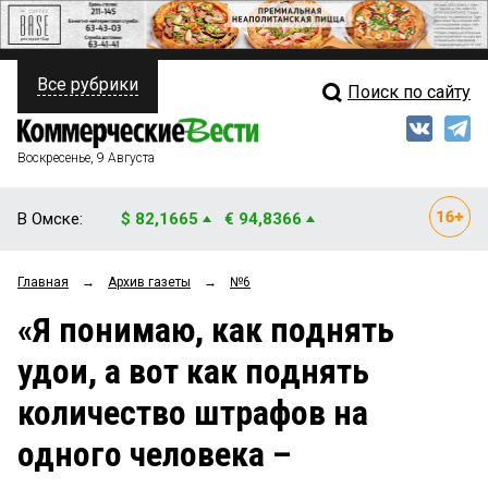
Все рубрики
Поиск по сайту
ПОЛИТИКА
Свежий выпуск
Медиа
ФИНАНСЫ
Воскресенье, 9 Августа
Кто есть кто
НЕДВИЖИМОСТЬ
В Омске:
$ 82,1665
€ 94,8366
Интервью
БИЗНЕС
Главная
→
Архив газеты
→
№6
Мнения
ОБЩЕСТВО
«Я понимаю, как поднять
Рейтинги
ЗАКОН
удои, а вот как поднять
Блоги
НОВОСТИ КОМПАНИЙ
количество штрафов на
Архив
ПРОИСШЕСТВИЯ
одного человека –