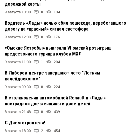
дорожной карты
9 августа 13:30
0
134
Водитель «Лады» ночью сбил пешехода, перебегавшего
дорогу на «красный» сигнал светофора
9 августа 12:00
0
176
«Омские Ястребы» выиграли VI омский розыгрыш
предсезонного турнира клубов МХЛ
9 августа 11:00
1
204
В Либеров-центре завершают лето "Летним
калейдоскопом"
9 августа 09:30
0
224
В столкновении автомобилей Renault и «Лады»
пострадали две женщины и двое детей
8 августа 21:48
0
439
С Днем строителя!
8 августа 18:00
2
454