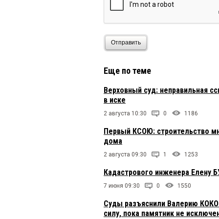
Отправить
Еще по теме
Верховный суд: неправильная сс
в иске
2 августа 10:30
0
1186
Первый КСОЮ: строительство мн
дома
2 августа 09:30
1
1253
Кадастрового инженера Елену Б
7 июня 09:30
0
1550
Суды разъяснили Валерию КОКОР
силу, пока памятник не исключе