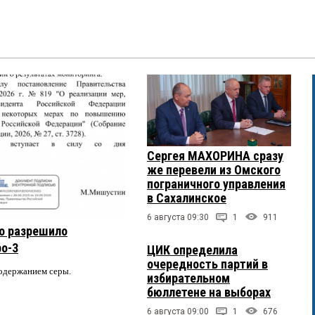
Сергея МАХОРИНА сразу
же перевели из Омского
пограничного управления
в Сахалинское
6 августа 09:30
1
911
о разрешило
ро-3
ЦИК определила
очередность партий в
содержанием серы.
избирательном
бюллетене на выборах
6 августа 09:00
1
676