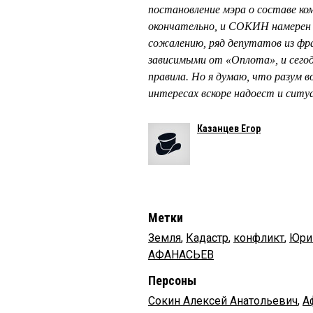
постановление мэра о составе ком
окончательно, и СОКИН намерен 
сожалению, ряд депутатов из фр
зависимыми от «Оплота», и сегод
правила. Но я думаю, что разум в
интересах вскоре надоест и ситу
Казанцев Егор
Метки
Земля
,
Кадастр
,
конфликт
,
Юри
АФАНАСЬЕВ
Персоны
Сокин Алексей Анатольевич
,
А