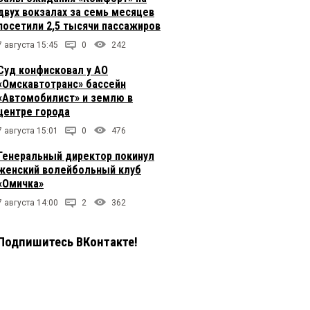
двух вокзалах за семь месяцев
посетили 2,5 тысячи пассажиров
7 августа 15:45
0
242
Суд конфисковал у АО
«Омскавтотранс» бассейн
«Автомобилист» и землю в
центре города
7 августа 15:01
0
476
Генеральный директор покинул
женский волейбольный клуб
«Омичка»
7 августа 14:00
2
362
Подпишитесь ВКонтакте!