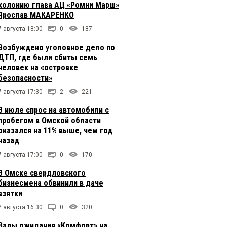
колонию глава АЦ «Ромни Марш»
Ярослав МАКАРЕНКО
7 августа 18:00
0
187
Возбуждено уголовное дело по
ДТП, где были сбиты семь
человек на «островке
безопасности»
7 августа 17:30
2
221
В июле спрос на автомобили с
пробегом в Омской области
оказался на 11% выше, чем год
назад
7 августа 17:00
0
170
В Омске свердловского
бизнесмена обвинили в даче
взятки
7 августа 16:30
0
320
Залы ожидания «Комфорт» на