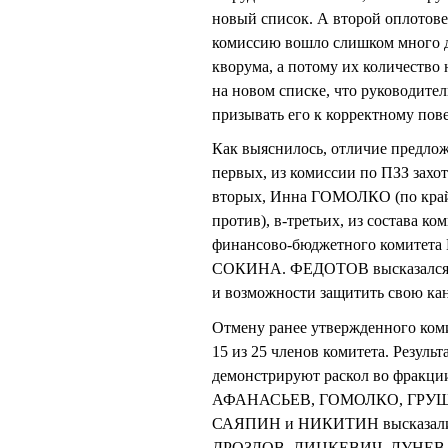
новый список. А второй оплотове
комиссию вошло слишком много де
кворума, а потому их количество
на новом списке, что руководит
призывать его к корректному пов
Как выяснилось, отличие предлож
первых, из комиссии по ПЗЗ зах
вторых, Инна ГОМОЛКО (по крайн
против), в-третьих, из состава
финансово-бюджетного комитета
СОКИНА. ФЕДОТОВ высказался пр
и возможности защитить свою кан
Отмену ранее утвержденного ком
15 из 25 членов комитета. Резуль
демонстрируют раскол во фракци
АФАНАСЬЕВ, ГОМОЛКО, ГРУ
САЯПИН и НИКИТИН высказались
ДРОЗДОВ, ЛИЦКЕВИЧ, ЛУНЕВ, 