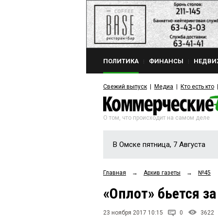
ПОЛИТИКА
ФИНАНСЫ
НЕДВИ
Свежий выпуск
Медиа
Кто есть кто
О том, что происходит на самом деле
В Омске пятница, 7 Августа
Главная
→
Архив газеты
→
№45
«Оплот» бьется за
23 ноября 2017 10:15
0
3622