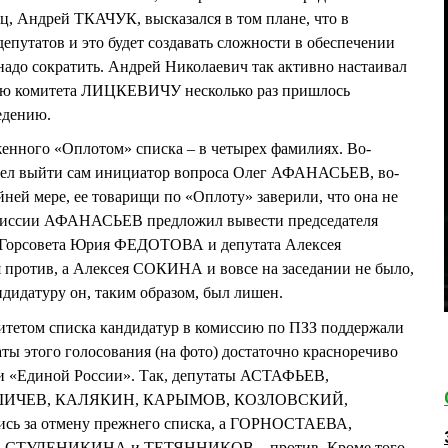
ц, Андрей ТКАЧУК, высказался в том плане, что в
путатов и это будет создавать сложности в обеспечении
 надо сократить. Андрей Николаевич так активно настаивал
елю комитета ЛИЦКЕВИЧУ несколько раз пришлось
едению.
енного «Оплотом» списка – в четырех фамилиях. Во-
отел выйти сам инициатор вопроса Олег АФАНАСЬЕВ, во-
ей мере, ее товарищи по «Оплоту» заверили, что она не
 комиссии АФАНАСЬЕВ предложил вывести председателя
 Горсовета Юрия ФЕДОТОВА и депутата Алексея
отив, а Алексея СОКИНА и вовсе на заседании не было,
дидатуру он, таким образом, был лишен.
итетом списка кандидатур в комиссию по ПЗЗ поддержали
таты этого голосования (на фото) достаточно красноречиво
и «Единой России». Так, депутаты АСТАФЬЕВ,
ШИЧЕВ, КАЛЯКИН, КАРЫМОВ, КОЗЛОВСКИЙ,
 за отмену прежнего списка, а ГОРНОСТАЕВА,
СТУДЕНИКИНА и ТЕТЯННИКОВ – против. Кроме того,