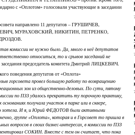
лидарно с «Оплотом» голосовали участвующие в заседании
орсовета направлено 11 депутатов – ГРУШИЧЕВ,
ЕВИЧ, МУРАХОВСКИЙ, НИКИТИН, ПЕТРЕНКО,
ДРОЗДОВ.
став комиссии не нужно было. Да, много в неё депутатов
 ответственно относиться, то и срывов заседаний не
 заседания председатель комитета Дмитрий ЛИЦКЕВИЧ.
ого поведения депутатов от «Оплота»
зыв горсовета провел большую работу по возвращению
реационных зон из общественно-деловых. По сути, пятому
миссии по ПЗЗ удалось прекратить ту порочную практику,
 основаниях получала участок в парке или в сквере,
что хотела. И я, и Юрий ФЕДОТОВ были активными
нечно, группе «Оплота», которая и в Горсовет то пришла в
ьных вопросов в своих бизнес-интересах, в комиссии по ПЗЗ
омментировал СОКИН. Вместе с тем он считает, что пока