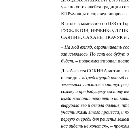
уже по устоявшейся традиции со
КПРФ-овцы и справедливороссы.
В итоге в комиссию по ПЗЗ от Г
ГУСЕЛЕТОВ, ИВЧЕНКО, ЛИЦК
САЯПИН, САХАНЬ, ТКАЧУК и 
– На мой взгляд, ограничивать со
записывалось. Но если все будут
будет, –
прокомментировал после
Для Алексея СОКИНА мотивы так
очевидны.
«Предыдущий пятый со
земельных участков в статус рек
созыву и предыдущему составу ко
когда компания непонятно на каких
вырубала его и делала дальше, 
участниками этого процесса, и ко
первую очередь для решения земел
нас видеть не хочется», – прок