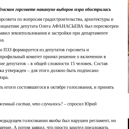
мском горсовете накануне выборов мэра обострилась
орсовета по вопросам градостроительства, архитектуры и
 инициативе депутата Олега АФАНАСЬЕВА был пересмотрен
авил землепользования и застройки при департаменте
ка.
о ПЗЗ формируется из депутатов горсовета и
е профильный комитет принял решение о включении в
е депутатов – в общей сложности 15 человек. Состав
ка утвержден – для этого должно быть подписано
эра.
тоги состоявшегося в октябре голосования, и принять
женный состав, что случилось? –
спросил Юрий
едыдущем голосовании якобы был нарушен регламент, но
шение. А потом заявил, что просто захотел предложить