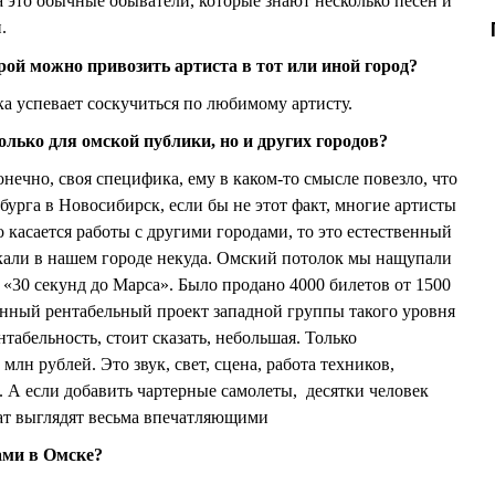
а это обычные обыватели, которые знают несколько песен и
и.
орой можно привозить артиста в тот или иной город?
ка успевает соскучиться по любимому артисту.
олько для омской публики, но и других городов?
нечно, своя специфика, ему в каком-то смысле повезло, что
бурга в Новосибирск, если бы не этот факт, многие артисты
 касается работы с другими городами, то это естественный
икали в нашем городе некуда. Омский потолок мы нащупали
«30 секунд до Марса». Было продано 4000 билетов от 1500
енный рентабельный проект западной группы такого уровня
нтабельность, стоит сказать, небольшая. Только
лн рублей. Это звук, свет, сцена, работа техников,
А если добавить чартерные самолеты, десятки человек
рат выглядят весьма впечатляющими
ами в Омске?