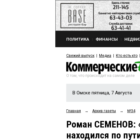
ПОЛИТИКА
ФИНАНСЫ
НЕДВИ
Свежий выпуск
Медиа
Кто есть кто
О том, что происходит на самом деле
В Омске пятница, 7 Августа
Главная
→
Архив газеты
→
№34
Роман СЕМЕНОВ: «
находился по пути