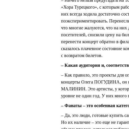
– Ничего нельзя предугадать на 
«Хора Турецкого», с которым рабо
них всегда ходила достаточно сос
поэкспериментировать. Перенесл
что многие жалуются, что на них 
посетителей, снизили цену на бил
перенести концерт обратно в фил
сказалось плачевное состояние к
с возвратом билетов.
– Какая аудитория и, соответст
– Как правило, это проекты для 
концерты Олега ПОГУДИНА, он 
МАЛИНИН. Это артисты, у которы
уровне не один год. У них много
– Фанаты – это особенная катег
– Да, это люди, готовые купить с
Но их наличие – это еще не гара