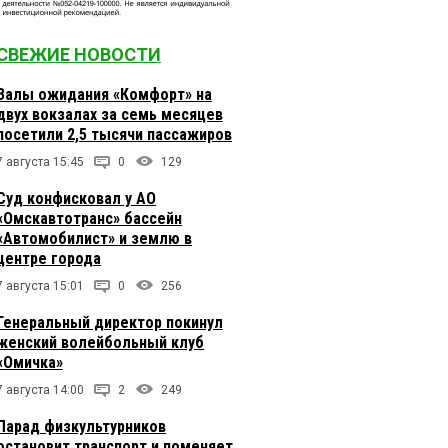
СВЕЖИЕ НОВОСТИ
Залы ожидания «Комфорт» на
двух вокзалах за семь месяцев
посетили 2,5 тысячи пассажиров
7 августа 15:45
0
129
Суд конфисковал у АО
«Омскавтотранс» бассейн
«Автомобилист» и землю в
центре города
7 августа 15:01
0
256
Генеральный директор покинул
женский волейбольный клуб
«Омичка»
7 августа 14:00
2
249
Парад физкультурников
остановит транспорт и поменяет