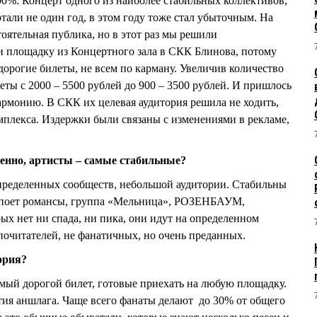
100%. Концерт одного из наиболее стабильных коллективов,
тали не один год, в этом году тоже стал убыточным. На
тоятельная публика, но в этот раз мы решили
и площадку из Концертного зала в СКК Блинова, потому
дорогие билеты, не всем по карману. Увеличив количество
еты с 2000 – 5500 рублей до 900 – 3500 рублей. И пришлось
армонию. В СКК их целевая аудитория решила не ходить,
омплекса. Издержки были связаны с изменениями в рекламе,
венно, артисты – самые стабильные?
определенных сообществ, небольшой аудитории. Стабильны
поет романсы, группа «Мельница», РОЗЕНБАУМ,
х нет ни спада, ни пика, они идут на определенном
 почитателей, не фанатичных, но очень преданных.
ория?
амый дорогой билет, готовые приехать на любую площадку.
нтия аншлага. Чаще всего фанаты делают до 30% от общего