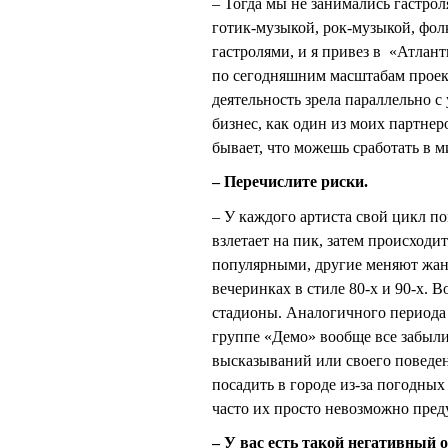
– Тогда мы не занимались гастрол
готик-музыкой, рок-музыкой, фолк
гастролями, и я привез в «Атлант
по сегодняшним масштабам проект
деятельность зрела параллельно с
бизнес, как один из моих партне
бывает, что можешь сработать в 
– Перечислите риски.
– У каждого артиста свой цикл по
взлетает на пик, затем происходит
популярными, другие меняют жанр,
вечеринках в стиле 80-х и 90-х. В
стадионы. Аналогичного периода 
группе «Демо» вообще все забыли 
высказываний или своего поведен
посадить в городе из-за погодных 
часто их просто невозможно пред
– У вас есть такой негативный 