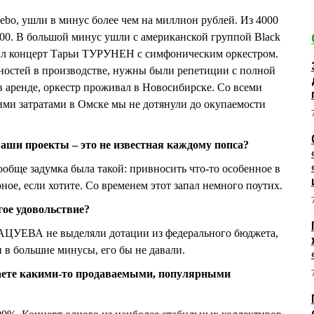
cebo, ушли в минус более чем на миллион рублей. Из 4000
200. В большой минус ушли с американской группой Black
 был концерт Тарьи ТУРУНЕН с симфоническим оркестром.
жностей в производстве, нужны были репетиции с полной
в аренде, оркестр проживал в Новосибирске. Со всеми
и затратами в Омске мы не дотянули до окупаемости
 ваши проекты – это не известная каждому попса?
вообще задумка была такой: привносить что-то особенное в
урное, если хотите. Со временем этот запал немного поутих.
гое удовольствие?
АЦУЕВА не выделяли дотации из федерального бюджета,
 в большие минусы, его бы не давали.
аете какими-то продаваемыми, популярными