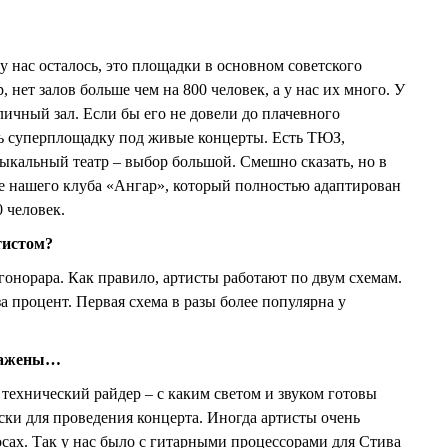
 у нас осталось, это площадки в основном советского
 нет залов больше чем на 800 человек, а у нас их много. У
личный зал. Если бы его не довели до плачевного
ть суперплощадку под живые концерты. Есть ТЮЗ,
альный театр – выбор большой. Смешно сказать, но в
е нашего клуба «Ангар», который полностью адаптирован
 человек.
тистом?
гонорара. Как правило, артисты работают по двум схемам.
 процент. Первая схема в разы более популярна у
улажены…
 технический райдер – с каким светом и звуком готовы
ски для проведения концерта. Иногда артисты очень
ах. Так у нас было с гитарными процессорами для Стива