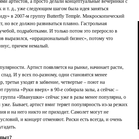
ями артистов, а просто делали концептуальные вечеринки с
 и т. д., уже следующим шагом была идея заняться
иду» в 2007-м группу Butterfly Temple. Микроскопический
, но все должно развиваться плавно. Гастрольная
 учебой, подработками. И только потом это переросло в
ров выразился, «иррациональный бизнес», потому что
минус, причем немалый.
пулярности. Артист появляется на рынке, начинает расти,
 спад. И у всех по-разному, одни становятся менее
 третьи уходят в забвение, четвертые – поют на
от группа «Руки вверх» в 90-е собирала залы, а сейчас –
группа «Иванушки» сейчас уже в разы менее популярна, о
уже. Бывает, артист вмиг теряет популярность из-за резких
ия и на него никто не приходит. Самолет могут не
условий, и концерт отменяют. Риски есть всегда, и очень
угадать.
опыт?