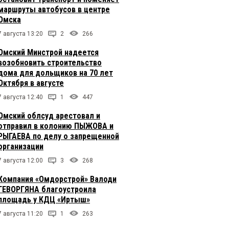
маршруты автобусов в центре
Омска
7 августа 13:20
2
266
Омский Минстрой надеется
возобновить строительство
дома для дольщиков на 70 лет
Октября в августе
7 августа 12:40
1
447
Омский облсуд арестовал и
отправил в колонию ПЫЖОВА и
РЫГАЕВА по делу о запрещенной
организации
7 августа 12:00
3
268
Компания «Омдорстрой» Валоди
ГЕВОРГЯНА благоустроила
площадь у КДЦ «Иртыш»
7 августа 11:20
1
263