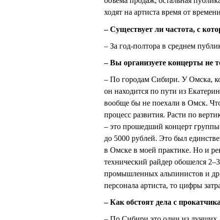
объема продаж, остальная публик
ходят на артиста время от времен
– Существует ли частота, с кот
– За год-полтора в среднем публи
– Вы организуете концерты не т
– По городам Сибири. У Омска, ко
он находится по пути из Екатерин
вообще бы не поехали в Омск. Что
процесс развития. Расти по верт
– это прошедший концерт группы 
до 5000 рублей. Это был единств
в Омске в моей практике. Но и ре
технический райдер обошелся 2–3 м
промышленных альпинистов и др. 
персонала артиста, то цифры зат
– Как обстоят дела с прокатчик
– По Сибири это одни из лучших.