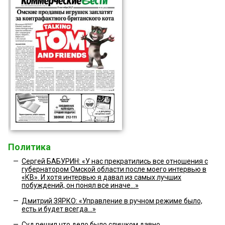
Политика
—
Сергей БАБУРИН: «У нас прекратились все отношения с
губернатором Омской области после моего интервью в
«КВ». И хотя интервью я давал из самых лучших
побуждений, он понял все иначе...»
—
Дмитрий ЗЯРКО: «Управление в ручном режиме было,
есть и будет всегда...»
—
Суд решил что дело было слишком давно