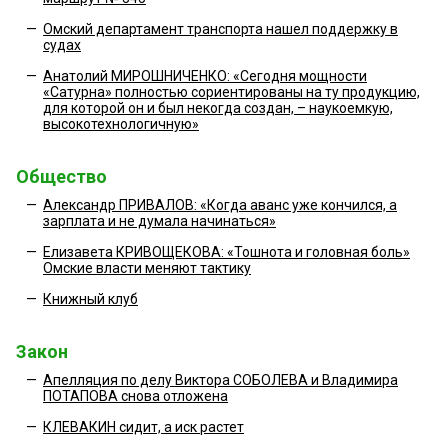
—
Омский департамент транспорта нашел поддержку в
судах
—
Анатолий МИРОШНИЧЕНКО: «Сегодня мощности
«Сатурна» полностью сориентированы на ту продукцию,
для которой он и был некогда создан, – наукоемкую,
высокотехнологичную»
Общество
—
Александр ПРИВАЛОВ: «Когда аванс уже кончился, а
зарплата и не думала начинаться»
—
Елизавета КРИВОЩЕКОВА: «Тошнота и головная боль»
Омские власти меняют тактику
—
Книжный клуб
Закон
—
Апелляция по делу Виктора СОБОЛЕВА и Владимира
ПОТАПОВА снова отложена
—
КЛЕВАКИН сидит, а иск растет