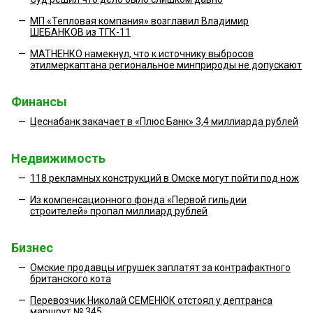
—
МП «Тепловая компания» возглавил Владимир
ШЕБАНКОВ из ТГК-11
—
МАТНЕНКО намекнул, что к источнику выбросов
этилмеркаптана региональное минприроды не допускают
Финансы
—
Цеснабанк закачает в «Плюс Банк» 3,4 миллиарда рублей
Недвижимость
—
118 рекламных конструкций в Омске могут пойти под нож
—
Из компенсационного фонда «Первой гильдии
строителей» пропал миллиард рублей
Бизнес
—
Омские продавцы игрушек заплатят за контрафактного
британского кота
—
Перевозчик Николай СЕМЕНЮК отстоял у дептранса
маршрут № 345