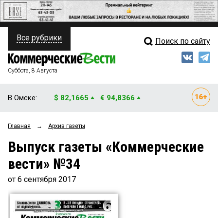
Все рубрики
Поиск по сайту
ПОЛИТИКА
Свежий выпуск
Медиа
ФИНАНСЫ
Суббота, 8 Августа
Кто есть кто
НЕДВИЖИМОСТЬ
В Омске:
$ 82,1665
€ 94,8366
Интервью
БИЗНЕС
Главная
→
Архив газеты
Мнения
ОБЩЕСТВО
Выпуск газеты «Коммерческие
Рейтинги
ЗАКОН
вести» №34
Блоги
НОВОСТИ КОМПАНИЙ
от 6 сентября 2017
Архив
ПРОИСШЕСТВИЯ
СТИЛЬ ЖИЗНИ