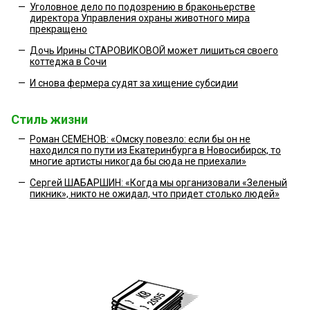
—
Уголовное дело по подозрению в браконьерстве
директора Управления охраны животного мира
прекращено
—
Дочь Ирины СТАРОВИКОВОЙ может лишиться своего
коттеджа в Сочи
—
И снова фермера судят за хищение субсидии
Стиль жизни
—
Роман СЕМЕНОВ: «Омску повезло: если бы он не
находился по пути из Екатеринбурга в Новосибирск, то
многие артисты никогда бы сюда не приехали»
—
Сергей ШАБАРШИН: «Когда мы организовали «Зеленый
пикник», никто не ожидал, что придет столько людей»