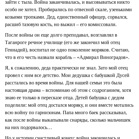
зайти с тыла. Война заканчивалась, и высовываться никто
особо не хотел. Пробирались по отвесной скале, узенькими
козьими тропками. Дед, единственный офицер, сорвался,
расшиб тазовую кость, но выжил – его комиссовали.
После войны он еще долго преподавал, возглавлял в
Таганроге речное училище (его же закончил мой отец
Геннадий), воспитал не одно поколение моряков. Считаю,
что в его честь назвали корабль – «Адмирал Виноградов».
Я, к сожалению, деда практически не знал. Зато мой отец
провел с ним все детство. Мои дедушка с бабушкой Дусей
расстались во время войны. Для нашей семьи это была
настоящая драма – вспоминаю об этом с содроганием, хотя
знаю ее только в пересказе отца. Детей бабушка с дедом
поделили: мой отец достался моряку, и они вместе мотались
всю войну по гарнизонам. Папа много баек рассказывал,
как после войны выкапывали снаряды, сколько мальчишек
на них подорвалось…
Но у истории счастливый конец: война закончилась и