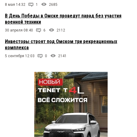
8 мая 14:32
1
2685
В День Победы в Омске проведут парад без участия
военной техники
30 апреля 08:40
6
2112
Инвесторы строят под Омском три рекреационных
комплекса
5 сентября 12:03
0
2141