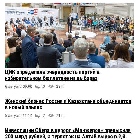
ЦИК определила очередность партий в
избирательном бюллетене на выборах
6 августа 09:00
0
234
Женский бизнес России и Казахстана объединяется
в новый альянс
5 августа 11:14
2
712
Инвестиции Сбера в курорт «Манжерок» превысили
200 млрд рублей, а турпоток на Алтай вырос в 2,3