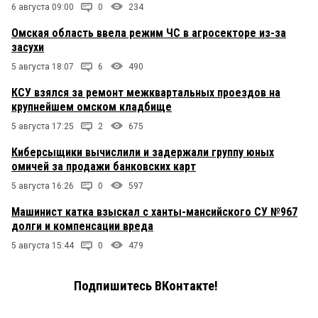
6 августа 09:00
0
234
Омская область ввела режим ЧС в агросекторе из-за
засухи
5 августа 18:07
6
490
КСУ взялся за ремонт межквартальных проездов на
крупнейшем омском кладбище
5 августа 17:25
2
675
Киберсыщики вычислили и задержали группу юных
омичей за продажи банковских карт
5 августа 16:26
0
597
Машинист катка взыскал с ханты-мансийского СУ №967
долги и компенсации вреда
5 августа 15:44
0
479
Подпишитесь ВКонтакте!