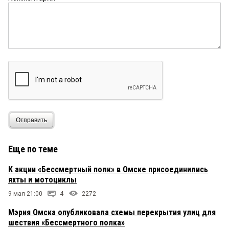
Отправить
Еще по теме
К акции «Бессмертный полк» в Омске присоединились
яхты и мотоциклы
9 мая 21:00
4
2272
Мэрия Омска опубликовала схемы перекрытия улиц для
шествия «Бессмертного полка»