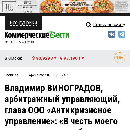
Все рубрики
Поиск по сайту
ПОЛИТИКА
Свежий выпуск
Медиа
ФИНАНСЫ
Четверг, 6 Августа
Кто есть кто
НЕДВИЖИМОСТЬ
В Омске:
$ 80,9293
€ 93,1901
Интервью
БИЗНЕС
Главная
→
Архив газеты
→
№16
Мнения
ОБЩЕСТВО
Владимир ВИНОГРАДОВ,
Рейтинги
ЗАКОН
арбитражный управляющий,
Блоги
НОВОСТИ КОМПАНИЙ
глава ООО «Антикризисное
Архив
ПРОИСШЕСТВИЯ
управление»: «В честь моего