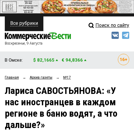
Все рубрики
Поиск по сайту
ПОЛИТИКА
Свежий выпуск
Медиа
ФИНАНСЫ
Воскресенье, 9 Августа
Кто есть кто
НЕДВИЖИМОСТЬ
В Омске:
$ 82,1665
€ 94,8366
Интервью
БИЗНЕС
Главная
→
Архив газеты
→
№17
Мнения
ОБЩЕСТВО
Лариса САВОСТЬЯНОВА: «У
Рейтинги
ЗАКОН
нас иностранцев в каждом
Блоги
НОВОСТИ КОМПАНИЙ
регионе в баню водят, а что
Архив
ПРОИСШЕСТВИЯ
дальше?»