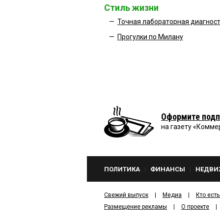
Стиль жизни
—
Точная лабораторная диагност
—
Прогулки по Милану
Оформите подп
на газету «Комме
ПОЛИТИКА
ФИНАНСЫ
НЕДВИ
Свежий выпуск
Медиа
Кто есть
Размещение рекламы
О проекте