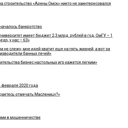
 строительство «Арены Омск» никто не заинтересовался
началось банкротство
иверситет имеет бюджет 2,3 млрд. рублей в год, ОмГУ – 1
едр, у нас – 63»
м не слежу, мне идей хватит еще на пять жизней, а вот за
оизводители банных печей»
ительства бизнес настольных игр кажется легким»
4 февраля 2020 года
раетесь отмечать Масленицу?»
ми в мошенничестве