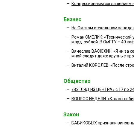
—
Концессионным соглашением на
Бизнес
—
На Омском стекольном заводе 
—
Роман СМЕЛИК: «Технический ун
млрд. рублей. В ОмГТУ – 40 каф
—
Вячеслав ВАСЮХИН: «Я ни за ке
мной следят даже крупные пр
—
Виталий КОРОЛЕВ: «После стро
Общество
—
«ВЗГЛЯД ИЗ ЦЕНТРА» с 17 по 2
—
ВОПРОС НЕДЕЛИ: «Как вы соби
Закон
—
БАБИКОВЫХ признали виновны