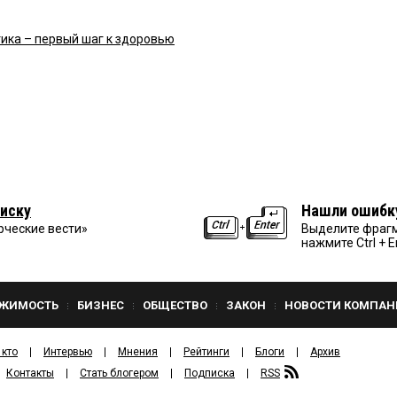
ика – первый шаг к здоровью
иску
Нашли ошибк
рческие вести»
Выделите фрагм
нажмите Ctrl + E
ЖИМОСТЬ
БИЗНЕС
ОБЩЕСТВО
ЗАКОН
НОВОСТИ КОМПАН
 кто
Интервью
Мнения
Рейтинги
Блоги
Архив
Контакты
Стать блогером
Подписка
RSS