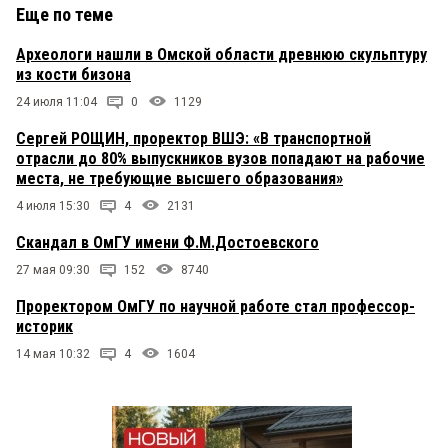
Еще по теме
Археологи нашли в Омской области древнюю скульптуру
из кости бизона
24 июля 11:04
0
1129
Сергей РОЩИН, проректор ВШЭ: «В транспортной
отрасли до 80% выпускников вузов попадают на рабочие
места, не требующие высшего образования»
4 июля 15:30
4
2131
Скандал в ОмГУ имени Ф.М.Достоевского
27 мая 09:30
152
8740
Проректором ОмГУ по научной работе стал профессор-
историк
14 мая 10:32
4
1604