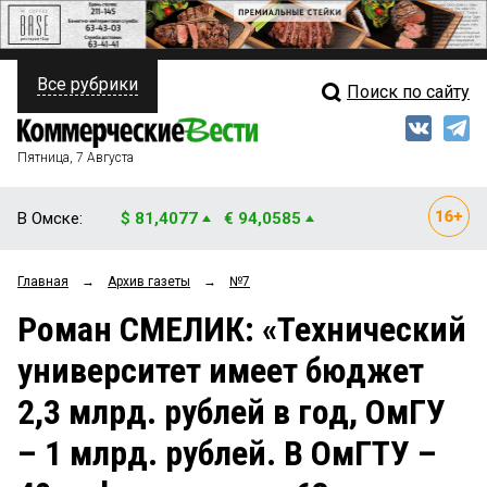
Все рубрики
Поиск по сайту
ПОЛИТИКА
Свежий выпуск
Медиа
ФИНАНСЫ
Пятница, 7 Августа
Кто есть кто
НЕДВИЖИМОСТЬ
В Омске:
$ 81,4077
€ 94,0585
Интервью
БИЗНЕС
Главная
→
Архив газеты
→
№7
Мнения
ОБЩЕСТВО
Роман СМЕЛИК: «Технический
Рейтинги
ЗАКОН
университет имеет бюджет
Блоги
НОВОСТИ КОМПАНИЙ
2,3 млрд. рублей в год, ОмГУ
Архив
ПРОИСШЕСТВИЯ
– 1 млрд. рублей. В ОмГТУ –