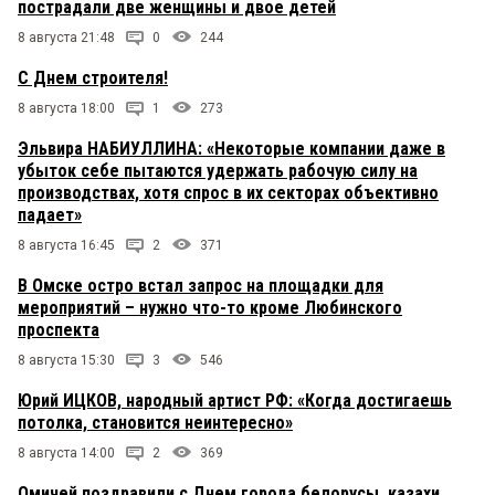
пострадали две женщины и двое детей
8 августа 21:48
0
244
С Днем строителя!
8 августа 18:00
1
273
Эльвира НАБИУЛЛИНА: «Некоторые компании даже в
убыток себе пытаются удержать рабочую силу на
производствах, хотя спрос в их секторах объективно
падает»
8 августа 16:45
2
371
В Омске остро встал запрос на площадки для
мероприятий – нужно что-то кроме Любинского
проспекта
8 августа 15:30
3
546
Юрий ИЦКОВ, народный артист РФ: «Когда достигаешь
потолка, становится неинтересно»
8 августа 14:00
2
369
Омичей поздравили с Днем города белорусы, казахи,