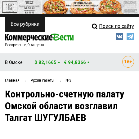
Все рубрики
Поиск по сайту
ПОЛИТИКА
Свежий выпуск
Медиа
ФИНАНСЫ
Воскресенье, 9 Августа
Кто есть кто
НЕДВИЖИМОСТЬ
В Омске:
$ 82,1665
€ 94,8366
Интервью
БИЗНЕС
Главная
→
Архив газеты
→
№3
Мнения
ОБЩЕСТВО
Контрольно-счетную палату
Рейтинги
ЗАКОН
Омской области возглавил
Блоги
НОВОСТИ КОМПАНИЙ
Талгат ШУГУЛБАЕВ
Архив
ПРОИСШЕСТВИЯ