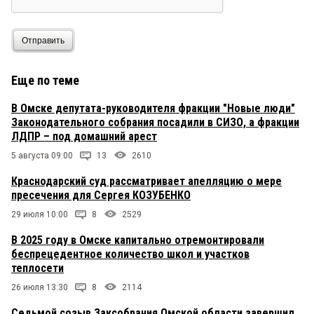
Отправить
Еще по теме
В Омске депутата-руководителя фракции "Новые люди"
Законодательного собрания посадили в СИЗО, а фракции
ЛДПР – под домашний арест
5 августа 09:00
13
2610
Краснодарский суд рассматривает апелляцию о мере
пресечения для Сергея КОЗУБЕНКО
29 июля 10:00
8
2529
В 2025 году в Омске капитально отремонтировали
беспрецедентное количество школ и участков
теплосети
26 июля 13:30
8
2114
Седьмой созыв Заксобрания Омской области завершил