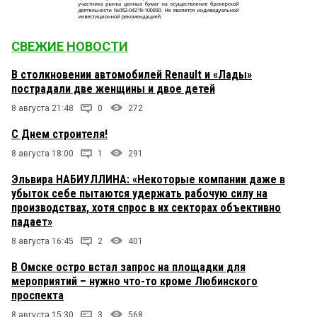
СВЕЖИЕ НОВОСТИ
В столкновении автомобилей Renault и «Лады»
пострадали две женщины и двое детей
8 августа 21:48
0
272
С Днем строителя!
8 августа 18:00
1
291
Эльвира НАБИУЛЛИНА: «Некоторые компании даже в
убыток себе пытаются удержать рабочую силу на
производствах, хотя спрос в их секторах объективно
падает»
8 августа 16:45
2
401
В Омске остро встал запрос на площадки для
мероприятий – нужно что-то кроме Любинского
проспекта
8 августа 15:30
3
568