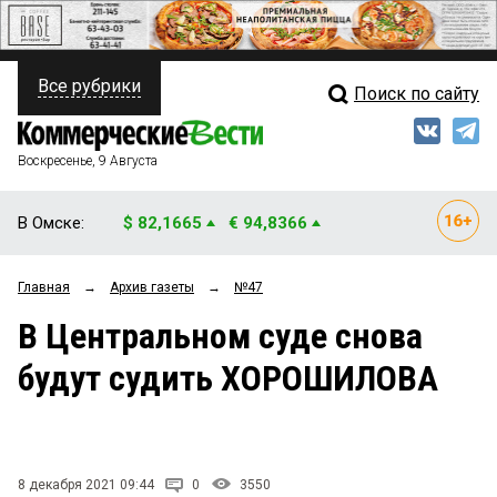
Все рубрики
Поиск по сайту
ПОЛИТИКА
Свежий выпуск
Медиа
ФИНАНСЫ
Воскресенье, 9 Августа
Кто есть кто
НЕДВИЖИМОСТЬ
В Омске:
$ 82,1665
€ 94,8366
Интервью
БИЗНЕС
Главная
→
Архив газеты
→
№47
Мнения
ОБЩЕСТВО
В Центральном суде снова
Рейтинги
ЗАКОН
будут судить ХОРОШИЛОВА
Блоги
НОВОСТИ КОМПАНИЙ
Архив
ПРОИСШЕСТВИЯ
8 декабря 2021 09:44
0
3550