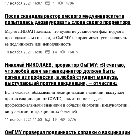
17 ноября 2021 16:07
4
4706
После скандала ректор омского медуниверситета
попыталась дезавуировать слова своего проректора
Мария ЛИВЗАН заявила, что вузом не установлен факт подлога
преподавателем справки, и ОмГМУ не правомочен устанавливать
ее подлинность или неподлинность
13 ноября 2021 16:30
14
16819
Николай НИКОЛАЕВ, проректор ОмГМУ: «Я считаю,
что любой врач-антивакцинатор должен быть
изгнан из профессии, а любой студент медвуза,
выступающий против вакцинации, — отчислен»
Если человек, обладающий медицинскими знаниями, выступает
против вакцинации от COVID, значит он не владеет
профессиональными знаниями в области биологии, иммунологии,
вирусологии, инфекционных болезней
11 ноября 2021 11:53
19
5776
ОмГМУ проверил подлинность справки о вакцинации