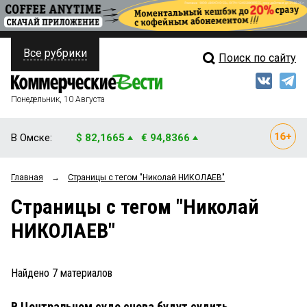
Все рубрики
Поиск по сайту
ПОЛИТИКА
Свежий выпуск
Медиа
ФИНАНСЫ
Понедельник, 10 Августа
Кто есть кто
НЕДВИЖИМОСТЬ
В Омске:
$ 82,1665
€ 94,8366
Интервью
БИЗНЕС
Главная
→
Страницы c тегом "Николай НИКОЛАЕВ"
Мнения
ОБЩЕСТВО
Страницы c тегом "Николай
Рейтинги
ЗАКОН
НИКОЛАЕВ"
Блоги
НОВОСТИ КОМПАНИЙ
Архив
Найдено
7
материалов
ПРОИСШЕСТВИЯ
В Центральном суде снова будут судить
СТИЛЬ ЖИЗНИ