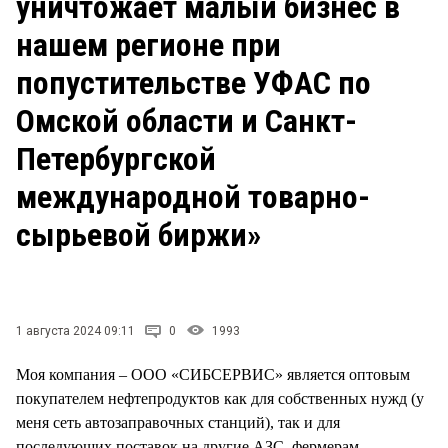
уничтожает малый бизнес в
СТИЛЬ ЖИЗНИ
нашем регионе при
попустительстве УФАС по
Омской области и Санкт-
Петербургской
международной товарно-
сырьевой биржи»
1 августа 2024 09:11
0
1993
Моя компания – ООО «СИБСЕРВИС» является оптовым
покупателем нефтепродуктов как для собственных нужд (у
меня сеть автозаправочных станций), так и для
последующих поставок на другие АЗС, фермерам,