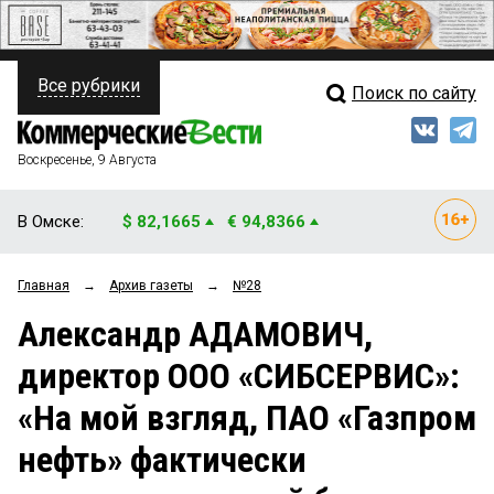
Все рубрики
Поиск по сайту
ПОЛИТИКА
Свежий выпуск
Медиа
ФИНАНСЫ
Воскресенье, 9 Августа
Кто есть кто
НЕДВИЖИМОСТЬ
В Омске:
$ 82,1665
€ 94,8366
Интервью
БИЗНЕС
Главная
→
Архив газеты
→
№28
Мнения
ОБЩЕСТВО
Александр АДАМОВИЧ,
Рейтинги
ЗАКОН
директор ООО «СИБСЕРВИС»:
Блоги
НОВОСТИ КОМПАНИЙ
«На мой взгляд, ПАО «Газпром
Архив
ПРОИСШЕСТВИЯ
нефть» фактически