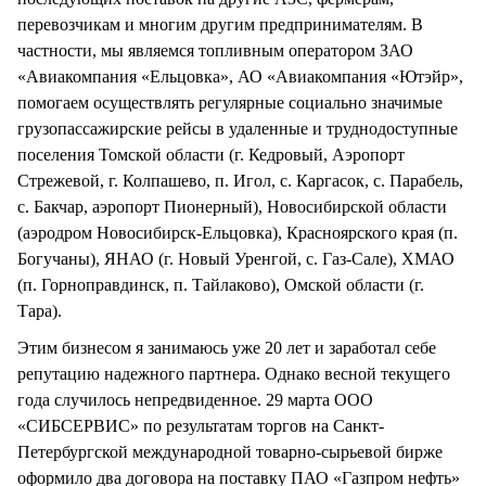
перевозчикам и многим другим предпринимателям. В
частности, мы являемся топливным оператором ЗАО
«Авиакомпания «Ельцовка», АО «Авиакомпания «Ютэйр»,
помогаем осуществлять регулярные социально значимые
грузопассажирские рейсы в удаленные и труднодоступные
поселения Томской области (г. Кедровый, Аэропорт
Стрежевой, г. Колпашево, п. Игол, с. Каргасок, с. Парабель,
с. Бакчар, аэропорт Пионерный), Новосибирской области
(аэродром Новосибирск-Ельцовка), Красноярского края (п.
Богучаны), ЯНАО (г. Новый Уренгой, с. Газ-Сале), ХМАО
(п. Горноправдинск, п. Тайлаково), Омской области (г.
Тара).
Этим бизнесом я занимаюсь уже 20 лет и заработал себе
репутацию надежного партнера. Однако весной текущего
года случилось непредвиденное. 29 марта ООО
«СИБСЕРВИС» по результатам торгов на Санкт-
Петербургской международной товарно-сырьевой бирже
оформило два договора на поставку ПАО «Газпром нефть»