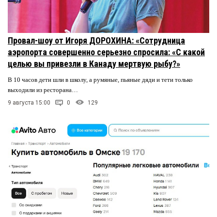
Провал-шоу от Игоря ДОРОХИНА: «Сотрудница
аэропорта совершенно серьезно спросила: «С какой
целью вы привезли в Канаду мертвую рыбу?»
В 10 часов дети шли в школу, а румяные, пьяные дяди и тети только
выходили из ресторана…
9 августа 15:00
0
129