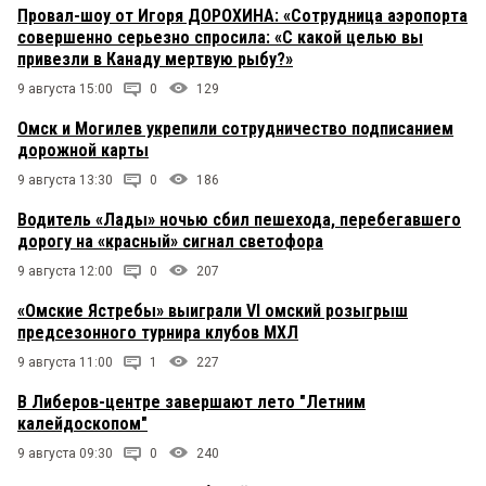
Провал-шоу от Игоря ДОРОХИНА: «Сотрудница аэропорта
совершенно серьезно спросила: «С какой целью вы
привезли в Канаду мертвую рыбу?»
9 августа 15:00
0
129
Омск и Могилев укрепили сотрудничество подписанием
дорожной карты
9 августа 13:30
0
186
Водитель «Лады» ночью сбил пешехода, перебегавшего
дорогу на «красный» сигнал светофора
9 августа 12:00
0
207
«Омские Ястребы» выиграли VI омский розыгрыш
предсезонного турнира клубов МХЛ
9 августа 11:00
1
227
В Либеров-центре завершают лето "Летним
калейдоскопом"
9 августа 09:30
0
240