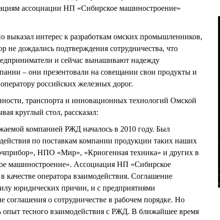
вациям ассоциации НП «Сибирское машиностроение»
вно выказал интерес к разработкам омских промышленников,
пор не дождались подтверждения сотрудничества, что
предприниматели и сейчас вынашивают надежду
пании – они презентовали на совещании свои продукты и
оператору российских железных дорог.
ности, транспорта и инновационных технологий Омской
ая круглый стол, рассказал:
ажаемой компанией РЖД началось в 2010 году. Был
действия по поставкам компании продукции таких наших
очприбор», НПО «Мир», «Криогенная техника» и других в
ое машиностроение». Ассоциация НП «Сибирское
в качестве оператора взаимодействия. Соглашение
 силу юридических причин, и с предприятиями
е соглашения о сотрудничестве в рабочем порядке. Но
ь опыт тесного взаимодействия с РЖД. В ближайшее время