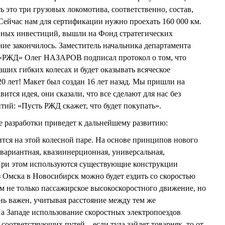
ть это три грузовых локомотива, соответственно, состав,
. Сейчас нам для сертификации нужно проехать 160 000 км.
вных инвестиций, вышли на Фонд стратегических
ие закончилось. Заместитель начальника департамента
«РЖД» Олег НАЗАРОВ подписал протокол о том, что
аших гибких колесах и будет оказывать всяческое
20 лет! Макет был создан 16 лет назад. Мы пришли на
ится идея, они сказали, что все сделают для нас без
нтий: «Пусть РЖД скажет, что будет покупать».
 разработки приведет к дальнейшему развитию:
чится на этой колесной паре. На основе принципов нового
нвариантная, квазиинерционная, универсальная,
При этом используются существующие конструкции
 Омска в Новосибирск можно будет ездить со скоростью
м не только пассажирское высокоскоростного движение, но
ень важен, учитывая расстояние между тем же
а Западе использование скоростных электропоездов
соответствующих путей – если туда зайдет товарняк, то от