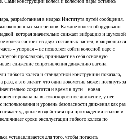
. Сами конструкции колеса и колесной пары остались
пара, разработанная в недрах Института путей сообщения,
высокопрочных материалов. Каждое колесо оборудовано
ладкой, которая значительно снижает вибрацию и шумовой
бкое колесо состоит из двух составных частей, вращающихся
часть – упорная – не позволяет сойти колесной паре с
ой упругой прокладкой, принимает на себя основную
чивает снижение сопротивления движению вагона.
ли гибкого колеса и стандартной конструкции показало,
 раза, а это значит, что один локомотив может потянуть за
 Значительно сократится и время в пути – новая
 ориентирована на высокоскоростное движение, у нее
с использования и уровень безопасности движения как раз
о снижает ударные воздействия при прохождении стыков и
увеличивает сроки эксплуатации гибкого колеса по
са устанавливается для того, чтобы погасить