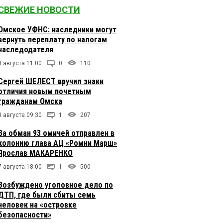
СВЕЖИЕ НОВОСТИ
Омское УФНС: наследники могут
вернуть переплату по налогам
наследодателя
8 августа 11:00
0
110
Сергей ШЕЛЕСТ вручил знаки
отличия новым почетным
гражданам Омска
8 августа 09:30
1
207
За обман 93 омичей отправлен в
колонию глава АЦ «Ромни Марш»
Ярослав МАКАРЕНКО
7 августа 18:00
1
500
Возбуждено уголовное дело по
ДТП, где были сбиты семь
человек на «островке
безопасности»