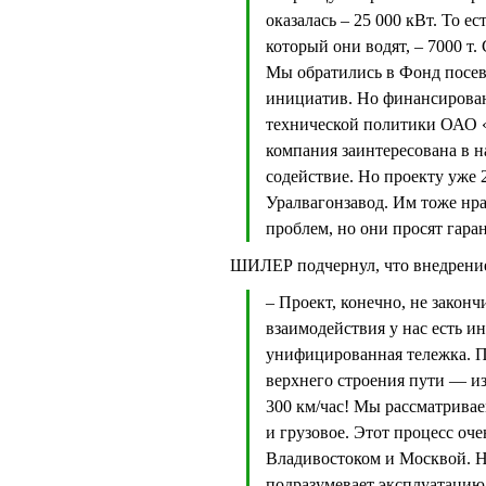
оказалась – 25 000 кВт. То ес
который они водят, – 7000 т
Мы обратились в Фонд посе
инициатив. Но финансирован
технической политики ОАО 
компания заинтересована в н
содействие. Но проекту уже 
Уралвагонзавод. Им тоже нрав
проблем, но они просят гара
ШИЛЕР подчернул, что внедрение
– Проект, конечно, не закон
взаимодействия у нас есть и
унифицированная тележка. 
верхнего строения пути — из
300 км/час! Мы рассматривае
и грузовое. Этот процесс оч
Владивостоком и Москвой. Н
подразумевает эксплуатацию 