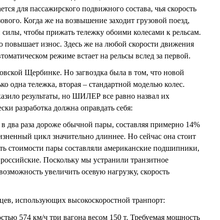
ется для пассажирского подвижного состава, чья скорость
зового. Когда же на возвышение заходит грузовой поезд,
 силы, чтобы прижать тележку обоими колесами к рельсам.
то повышает износ. Здесь же на любой скорости движения
втоматическом режиме встает на рельсы вслед за первой.
овской Щербинке. Но загвоздка была в том, что новой
о одна тележка, вторая – стандартной моделью колес.
казило результаты, но ШИЛЕР все равно назвал их
ки разработка должна оправдать себя:
ит в два раза дороже обычной пары, составляя примерно 14%
жизненный цикл значительно длиннее. Но сейчас она стоит
сть стоимости пары составляли американские подшипники,
 российские. Поскольку мы устранили транзитное
возможность увеличить осевую нагрузку, скорость
цев, использующих высокоскоростной транпорт:
стью 574 км/ч три вагона весом 150 т. Требуемая мощность