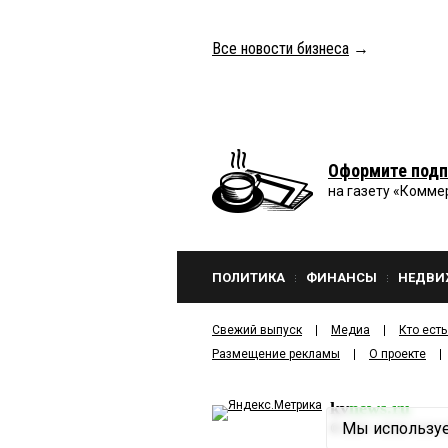
Все новости бизнеса
→
Оформите подп
на газету «Комме
ПОЛИТИКА
ФИНАНСЫ
НЕДВИ
Свежий выпуск
Медиа
Кто есть
Размещение рекламы
О проекте
kv
news.ru
Мы используе
©
2001—2026
ООО И