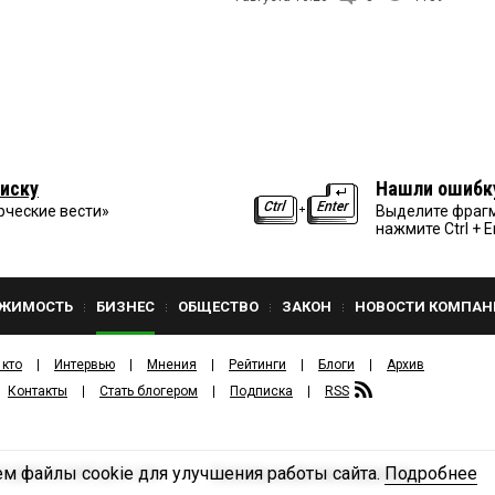
иску
Нашли ошибк
рческие вести»
Выделите фрагм
нажмите Ctrl + E
ЖИМОСТЬ
БИЗНЕС
ОБЩЕСТВО
ЗАКОН
НОВОСТИ КОМПАН
 кто
Интервью
Мнения
Рейтинги
Блоги
Архив
Контакты
Стать блогером
Подписка
RSS
м файлы cookie для улучшения работы сайта.
Подробнее
Политика конфиденциальности
ЗДАТЕЛЬСКИЙ ДОМ «КВ».