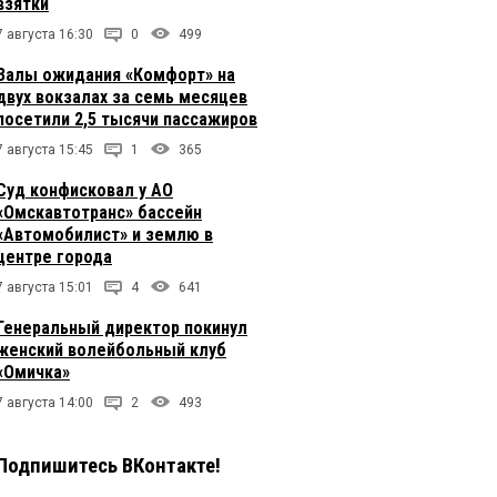
взятки
7 августа 16:30
0
499
Залы ожидания «Комфорт» на
двух вокзалах за семь месяцев
посетили 2,5 тысячи пассажиров
7 августа 15:45
1
365
Суд конфисковал у АО
«Омскавтотранс» бассейн
«Автомобилист» и землю в
центре города
7 августа 15:01
4
641
Генеральный директор покинул
женский волейбольный клуб
«Омичка»
7 августа 14:00
2
493
Подпишитесь ВКонтакте!