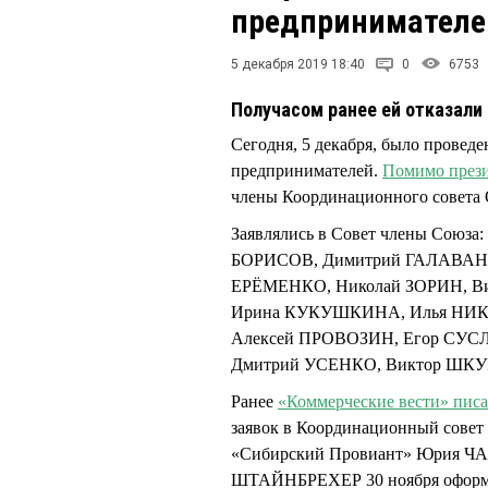
предпринимателе
5 декабря 2019 18:40
0
6753
Получасом ранее ей отказали
Сегодня, 5 декабря, было провед
предпринимателей.
Помимо през
члены Координационного совет
Заявлялись в Совет члены Сою
БОРИСОВ, Димитрий ГАЛАВАНО
ЕРЁМЕНКО, Николай ЗОРИН, В
Ирина КУКУШКИНА, Илья НИК
Алексей ПРОВОЗИН, Егор СУС
Дмитрий УСЕНКО, Виктор ШК
Ранее
«Коммерческие вести» пис
заявок в Координационный совет 
«Сибирский Провиант» Юрия ЧА
ШТАЙНБРЕХЕР 30 ноября оформила