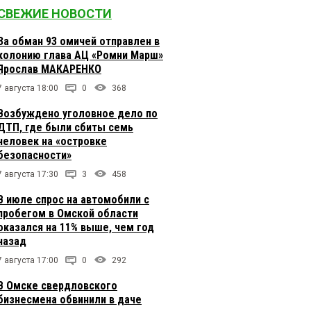
СВЕЖИЕ НОВОСТИ
За обман 93 омичей отправлен в
колонию глава АЦ «Ромни Марш»
Ярослав МАКАРЕНКО
7 августа 18:00
0
368
Возбуждено уголовное дело по
ДТП, где были сбиты семь
человек на «островке
безопасности»
7 августа 17:30
3
458
В июле спрос на автомобили с
пробегом в Омской области
оказался на 11% выше, чем год
назад
7 августа 17:00
0
292
В Омске свердловского
бизнесмена обвинили в даче