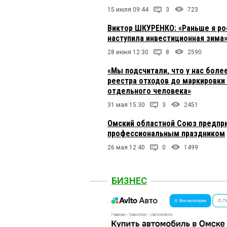
15 июля 09:44
3
723
Виктор ШКУРЕНКО: «Раньше я ро
наступила инвестиционная зима
28 июня 12:30
8
2590
«Мы подсчитали, что у нас боле
реестра отходов до маркировки 
отдельного человека»
31 мая 15:30
3
2451
Омский областной Союз предпр
профессиональным праздником
26 мая 12:40
0
1499
БИЗНЕС