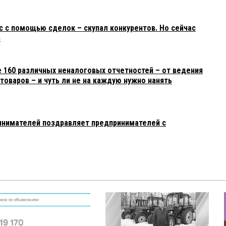
с с помощью сделок – скупал конкурентов. Но сейчас
»
е 160 различных неналоговых отчетностей – от ведения
товаров – и чуть ли не на каждую нужно нанять
инимателей поздравляет предпринимателей с