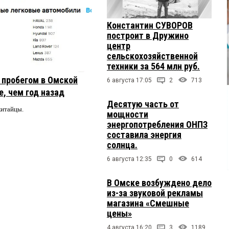
Константин СУВОРОВ
построит в Дружино
центр
сельскохозяйственной
техники за 564 млн руб.
с пробегом в Омской
6 августа 17:05
2
713
, чем год назад
Десятую часть от
китайцы.
мощности
энергопотребления ОНПЗ
составила энергия
солнца.
6 августа 12:35
0
614
В Омске возбуждено дело
из-за звуковой рекламы
магазина «Смешные
цены»
4 августа 16:20
3
1189