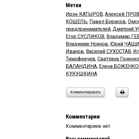
Метки
Ирэк КАТЫРОВ
,
Алексей ПРО
КОШЕЛЬ
,
Павел Борисов
,
Омск
предпринимателей
,
Дмитрий 
Егор СУСЛИКОВ
,
Владимир ГЕ
Владимир Ноянов
,
Юрий ЧАЩ
Иванов
,
Василий СУХОСТАВ
,
И
Тимофеечев
,
Светлана Гоненк
БАЛАНДИНА
,
Елена БОЖЕНКО
КУКУШКИНА
Комментировать
Комментарии
Комментариев нет.
Ваш комментарий