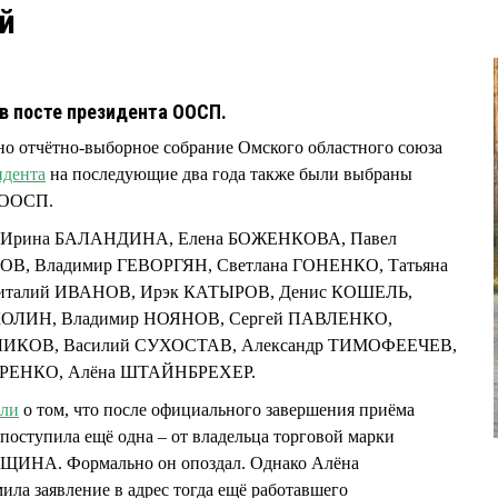
й
 в посте президента ООСП.
ено отчётно-выборное собрание Омского областного союза
идента
на последующие два года также были выбраны
а ООСП.
за: Ирина БАЛАНДИНА, Елена БОЖЕНКОВА, Павел
В, Владимир ГЕВОРГЯН, Светлана ГОНЕНКО, Татьяна
италий ИВАНОВ, Ирэк КАТЫРОВ, Денис КОШЕЛЬ,
ОЛИН, Владимир НОЯНОВ, Сергей ПАВЛЕНКО,
ЛИКОВ, Василий СУХОСТАВ, Александр ТИМОФЕЕЧЕВ,
УРЕНКО, Алёна ШТАЙНБРЕХЕР.
али
о том, что после официального завершения приёма
поступила ещё одна – от владельца торговой марки
ЩИНА. Формально он опоздал. Однако Алёна
 заявление в адрес тогда ещё работавшего