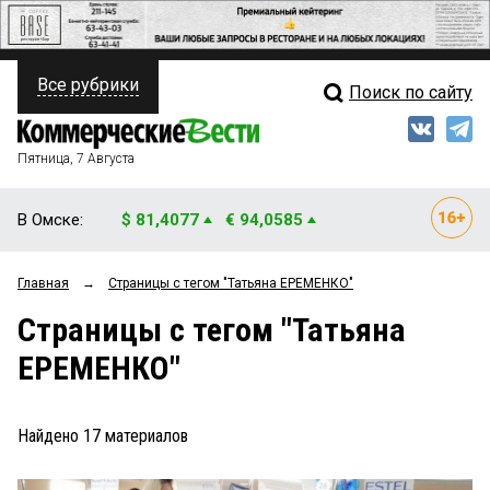
Все рубрики
Поиск по сайту
ПОЛИТИКА
Свежий выпуск
Медиа
ФИНАНСЫ
Пятница, 7 Августа
Кто есть кто
НЕДВИЖИМОСТЬ
В Омске:
$ 81,4077
€ 94,0585
Интервью
БИЗНЕС
Главная
→
Страницы c тегом "Татьяна ЕРЕМЕНКО"
Мнения
ОБЩЕСТВО
Страницы c тегом "Татьяна
Рейтинги
ЗАКОН
ЕРЕМЕНКО"
Блоги
НОВОСТИ КОМПАНИЙ
Архив
Найдено
17
материалов
ПРОИСШЕСТВИЯ
СТИЛЬ ЖИЗНИ