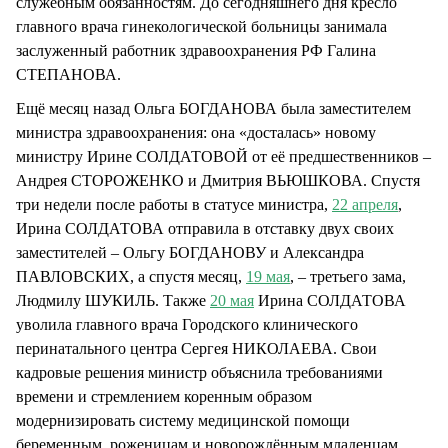
служебным обязанностям. До сегодняшнего дня кресло
главного врача гинекологической больницы занимала
заслуженный работник здравоохранения РФ Галина
СТЕПАНОВА.
Ещё месяц назад Ольга БОГДАНОВА была заместителем
министра здравоохранения: она «досталась» новому
министру Ирине СОЛДАТОВОЙ от её предшественников –
Андрея СТОРОЖЕНКО и Дмитрия ВЬЮШКОВА. Спустя
три недели после работы в статусе министра,
22 апреля
,
Ирина СОЛДАТОВА отправила в отставку двух своих
заместителей – Ольгу БОГДАНОВУ и Александра
ПАВЛОВСКИХ, а спустя месяц,
19 мая
, – третьего зама,
Людмилу ШУКИЛЬ. Также
20 мая
Ирина СОЛДАТОВА
уволила главного врача Городского клинического
перинатального центра Сергея НИКОЛАЕВА. Свои
кадровые решения министр объяснила требованиями
времени и стремлением коренным образом
модернизировать систему медицинской помощи
беременным, роженицам и новорождённым младенцам.