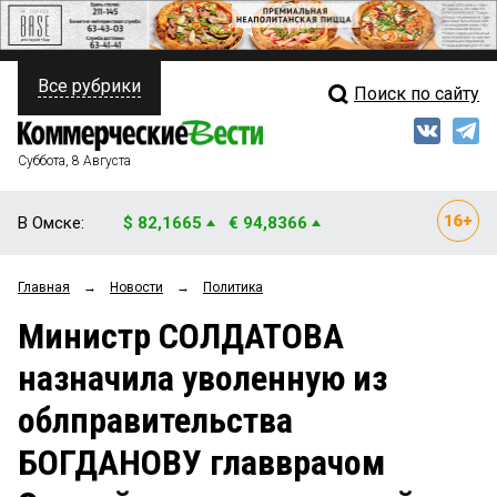
Все рубрики
Поиск по сайту
ПОЛИТИКА
Свежий выпуск
Медиа
ФИНАНСЫ
Суббота, 8 Августа
Кто есть кто
НЕДВИЖИМОСТЬ
В Омске:
$ 82,1665
€ 94,8366
Интервью
БИЗНЕС
Главная
→
Новости
→
Политика
Мнения
ОБЩЕСТВО
Министр СОЛДАТОВА
Рейтинги
ЗАКОН
назначила уволенную из
Блоги
НОВОСТИ КОМПАНИЙ
облправительства
Архив
ПРОИСШЕСТВИЯ
БОГДАНОВУ главврачом