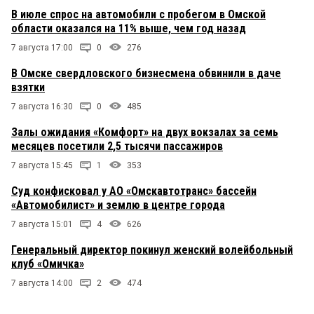
В июле спрос на автомобили с пробегом в Омской
области оказался на 11% выше, чем год назад
7 августа 17:00
0
276
В Омске свердловского бизнесмена обвинили в даче
взятки
7 августа 16:30
0
485
Залы ожидания «Комфорт» на двух вокзалах за семь
месяцев посетили 2,5 тысячи пассажиров
7 августа 15:45
1
353
Суд конфисковал у АО «Омскавтотранс» бассейн
«Автомобилист» и землю в центре города
7 августа 15:01
4
626
Генеральный директор покинул женский волейбольный
клуб «Омичка»
7 августа 14:00
2
474