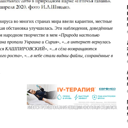
вируса во многих странах мира ввели карантин, местные
кая обстановка улучшилась. Эти наблюдения, доведённые
м народном творчестве в мем «
Природа настолько
ана пропали Украина и Сирия
», «
...в интернет вернулась
рнулся КАШПИРОВСКИЙ
», «
...в сёла возвращаются
ого роста
», «
…в небе стали видны файлы, сохранённые в
u