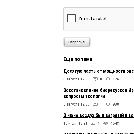
Отправить
Еще по теме
Десятую часть от мощности эне
6 августа 12:35
0
126
Восстановление биоресурсов Ир
вопросам экологии
3 августа 12:30
1
988
В июне воздух был загрязнён во
10 июля 15:31
1
1548