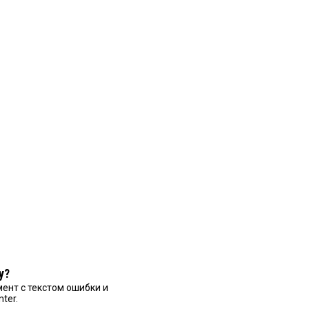
у?
ент с текстом ошибки и
nter.