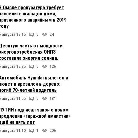
В Омске прокуратура требует
расселить жильцов дома,
признанного аварийным в 2019
году
6 августа 13:15
0
24
Десятую часть от мощности
энергопотребления ОНПЗ
составила энергия солнца.
6 августа 12:35
0
126
Автомобиль Hyundai вылетел в
кювет и врезался в дерево:
погиб 70-летний водитель
6 августа 11:55
0
181
ПУТИН подписал закон о новом
продлении «гаражной амнистии»
ещё на пять лет
6 августа 11:10
1
206