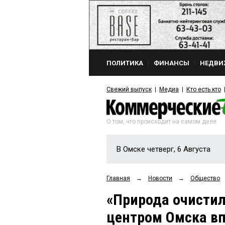
ПОЛИТИКА
ФИНАНСЫ
НЕДВИ
Свежий выпуск
Медиа
Кто есть кто
О том, что происходит на самом деле
В Омске четверг, 6 Августа
Главная
→
Новости
→
Общество
«Природа очистил
центром Омска вп