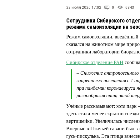
28 июля 2020 17:02
0
6843
Сотрудники Сибирского отдел
режима самоизоляции на экос
Режим самоизоляции, введённый в
сказался на животном мире приро
сотрудники лаборатории биоразн
Сибирское отделение РАН
сообща
– Снижение антропогенного в
запрета его посещения с 1 а
при пандемии коронавируса 
разнообразия птиц этой тер
Учёные рассказывают: хотя парк 
здесь стали менее скрытно гнезди
вертишейки. Увеличилась численн
Впервые в Птичьей гавани был за
гусь-пискулька. Эта птица занесе