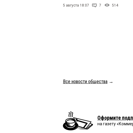
5 августа 18:07
7
514
Все новости общества
→
Оформите подп
на газету «Комме