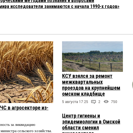
орческими методами познания и вопросами
мира исследователи занимаются с начала 1990-х годов»
КСУ взялся за ремонт
межквартальных
проездов на крупнейшем
омском кладбище
5 августа 17:25
2
750
ЧС в агросекторе из-
Центр гигиены и
эпидемиологии в Омской
нность за ликвидацию
области сменил
 министра сельского хозяйства.