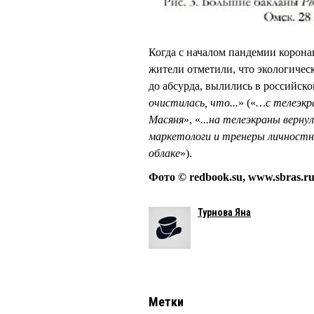
Когда с началом пандемии корона
жители отметили, что экологичес
до абсурда, вылились в российско
очистилась, что...
» («
…с телеэкр
Масяня
», «
...на телеэкраны ве
маркетологи и тренеры личностн
облаке
»).
Фото © redbook.su, www.sbras.r
Турнова Яна
Метки