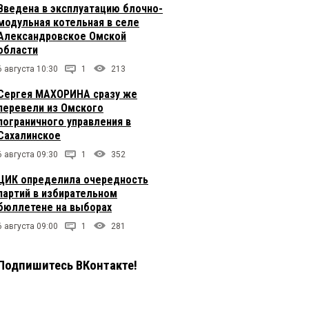
Введена в эксплуатацию блочно-
модульная котельная в селе
Александровское Омской
области
6 августа 10:30
1
213
Сергея МАХОРИНА сразу же
перевели из Омского
пограничного управления в
Сахалинское
6 августа 09:30
1
352
ЦИК определила очередность
партий в избирательном
бюллетене на выборах
6 августа 09:00
1
281
Подпишитесь ВКонтакте!