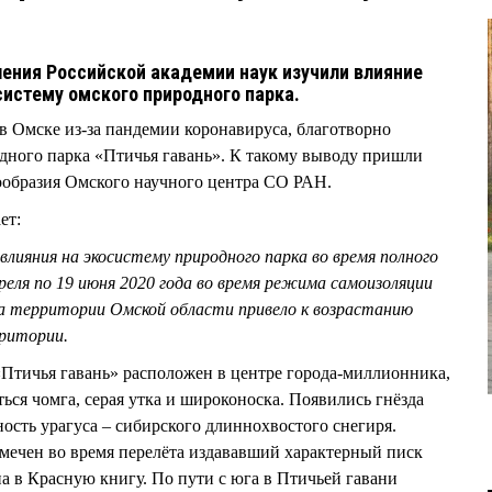
ения Российской академии наук изучили влияние
истему омского природного парка.
 Омске из-за пандемии коронавируса, благотворно
дного парка «Птичья гавань». К такому выводу пришли
ообразия Омского научного центра СО РАН.
ет:
лияния на экосистему природного парка во время полного
преля по 19 июня 2020 года во время режима самоизоляции
на территории Омской области привело к возрастанию
ритории.
«Птичья гавань» расположен в центре города-миллионника,
ться чомга, серая утка и широконоска. Появились гнёзда
ость урагуса – сибирского длиннохвостого снегиря.
мечен во время перелёта издававший характерный писк
на в Красную книгу. По пути с юга в Птичьей гавани