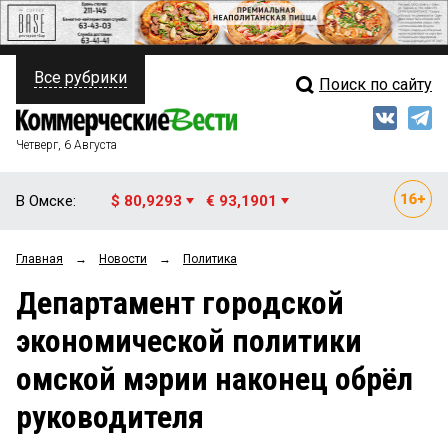
Все рубрики
Поиск по сайту
ПОЛИТИКА
Свежий выпуск
Медиа
ФИНАНСЫ
Четверг, 6 Августа
Кто есть кто
НЕДВИЖИМОСТЬ
В Омске:
$ 80,9293
€ 93,1901
Интервью
БИЗНЕС
Главная
→
Новости
→
Политика
Мнения
ОБЩЕСТВО
Департамент городской
Рейтинги
ЗАКОН
экономической политики
Блоги
НОВОСТИ КОМПАНИЙ
омской мэрии наконец обрёл
Архив
ПРОИСШЕСТВИЯ
руководителя