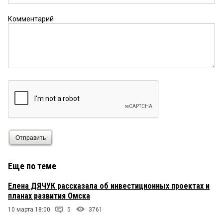
Сара
10 августа 2020 в 17:07:
Комментарий
Денис пригласит Дубровина 100%. Дубровину
сделают кабинет и поставят там большое
кожаное кресло! Всё!
Пока ещё местный
10 августа 2020 в 14:47:
Хана инвест климату в Омске, как и в области!!!
Отправить
Еще по теме
Елена ДЯЧУК рассказала об инвестиционных проектах и
планах развития Омска
10 марта 18:00
5
3761