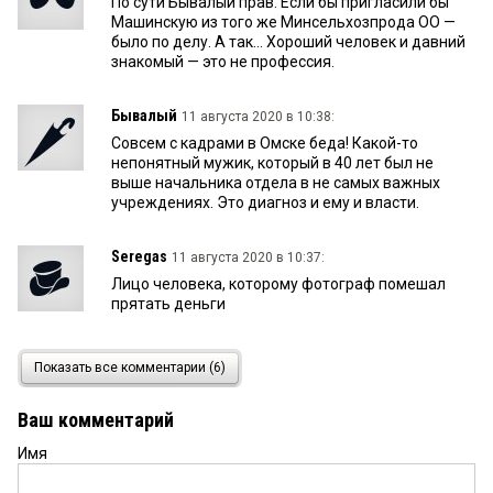
По сути Бывалый прав. Если бы пригласили бы
Машинскую из того же Минсельхозпрода ОО —
было по делу. А так... Хороший человек и давний
знакомый — это не профессия.
Бывалый
11 августа 2020 в 10:38:
Совсем с кадрами в Омске беда! Какой-то
непонятный мужик, который в 40 лет был не
выше начальника отдела в не самых важных
учреждениях. Это диагноз и ему и власти.
Seregas
11 августа 2020 в 10:37:
Лицо человека, которому фотограф помешал
прятать деньги
гость
11 августа 2020 в 08:15:
Показать все комментарии (6)
Денис, главное пей чай с Фадиной в ее кабинете,
хрумкай печенки и курите вместе. Это точно
Ваш комментарий
сближает — спроси Денежкина. И покуртуазней —
дамочки в возрасте это обожают. А, ну и Михаила
Имя
Анатольевича возьми помощником/советником.