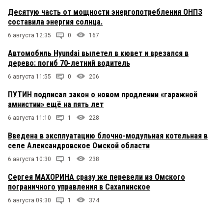
Десятую часть от мощности энергопотребления ОНПЗ
составила энергия солнца.
6 августа 12:35
0
167
Автомобиль Hyundai вылетел в кювет и врезался в
дерево: погиб 70-летний водитель
6 августа 11:55
0
206
ПУТИН подписал закон о новом продлении «гаражной
амнистии» ещё на пять лет
6 августа 11:10
1
228
Введена в эксплуатацию блочно-модульная котельная в
селе Александровское Омской области
6 августа 10:30
1
238
Сергея МАХОРИНА сразу же перевели из Омского
пограничного управления в Сахалинское
6 августа 09:30
1
374