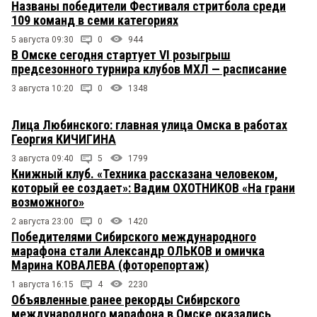
Названы победители Фестиваля стритбола среди
109 команд в семи категориях
5 августа 09:30
0
944
В Омске сегодня стартует VI розыгрыш
предсезонного турнира клубов МХЛ — расписание
3 августа 10:20
0
1348
Лица Любинского: главная улица Омска в работах
Георгия КИЧИГИНА
3 августа 09:40
5
1799
Книжный клуб. «Техника рассказана человеком,
который ее создает»: Вадим ОХОТНИКОВ «На грани
возможного»
2 августа 23:00
0
1420
Победителями Сибирского международного
марафона стали Александр ОЛЬКОВ и омичка
Марина КОВАЛЕВА (фоторепортаж)
1 августа 16:15
4
2230
Объявленные ранее рекорды Сибирского
международного марафона в Омске оказались