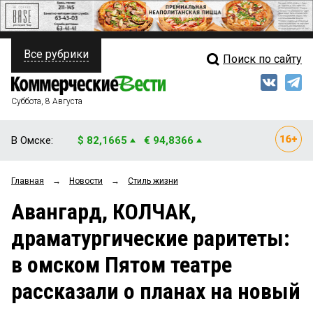
Все рубрики
Поиск по сайту
ПОЛИТИКА
Свежий выпуск
Медиа
ФИНАНСЫ
Суббота, 8 Августа
Кто есть кто
НЕДВИЖИМОСТЬ
В Омске:
$ 82,1665
€ 94,8366
Интервью
БИЗНЕС
Главная
→
Новости
→
Стиль жизни
Мнения
ОБЩЕСТВО
Авангард, КОЛЧАК,
Рейтинги
ЗАКОН
драматургические раритеты:
Блоги
НОВОСТИ КОМПАНИЙ
в омском Пятом театре
Архив
ПРОИСШЕСТВИЯ
рассказали о планах на новый
СТИЛЬ ЖИЗНИ