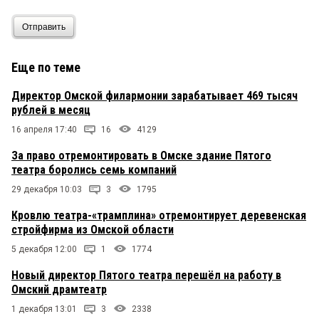
Отправить
Еще по теме
Директор Омской филармонии зарабатывает 469 тысяч
рублей в месяц
16 апреля 17:40
16
4129
За право отремонтировать в Омске здание Пятого
театра боролись семь компаний
29 декабря 10:03
3
1795
Кровлю театра-«трамплина» отремонтирует деревенская
стройфирма из Омской области
5 декабря 12:00
1
1774
Новый директор Пятого театра перешёл на работу в
Омский драмтеатр
1 декабря 13:01
3
2338