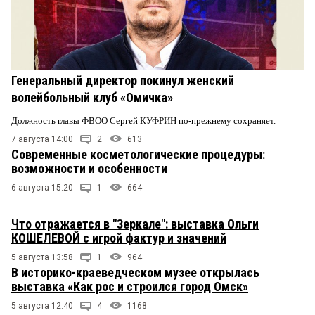
Генеральный директор покинул женский
волейбольный клуб «Омичка»
Должность главы ФВОО Сергей КУФРИН по-прежнему сохраняет.
7 августа 14:00
2
613
Современные косметологические процедуры:
возможности и особенности
6 августа 15:20
1
664
Что отражается в "Зеркале": выставка Ольги
КОШЕЛЕВОЙ с игрой фактур и значений
5 августа 13:58
1
964
В историко-краеведческом музее открылась
выставка «Как рос и строился город Омск»
5 августа 12:40
4
1168