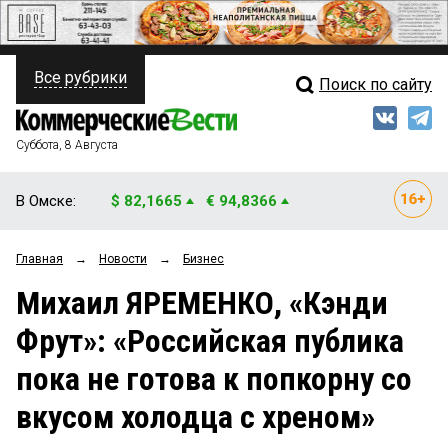
Все рубрики
Поиск по сайту
ПОЛИТИКА
Свежий выпуск
Медиа
ФИНАНСЫ
Суббота, 8 Августа
Кто есть кто
НЕДВИЖИМОСТЬ
В Омске:
$ 82,1665
€ 94,8366
Интервью
БИЗНЕС
Главная
→
Новости
→
Бизнес
Мнения
ОБЩЕСТВО
Михаил ЯРЕМЕНКО, «Кэнди
Рейтинги
ЗАКОН
Фрут»: «Российская публика
Блоги
НОВОСТИ КОМПАНИЙ
пока не готова к попкорну со
Архив
ПРОИСШЕСТВИЯ
вкусом холодца с хреном»