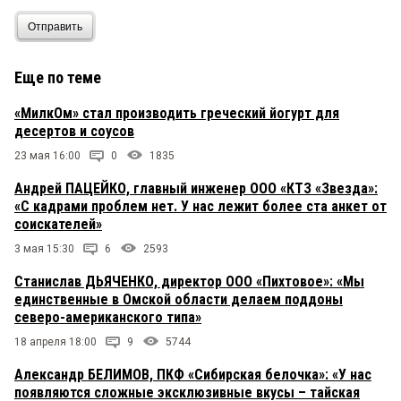
Отправить
Еще по теме
«МилкОм» стал производить греческий йогурт для
десертов и соусов
23 мая 16:00
0
1835
Андрей ПАЦЕЙКО, главный инженер ООО «КТЗ «Звезда»:
«С кадрами проблем нет. У нас лежит более ста анкет от
соискателей»
3 мая 15:30
6
2593
Станислав ДЬЯЧЕНКО, директор ООО «Пихтовое»: «Мы
единственные в Омской области делаем поддоны
северо-американского типа»
18 апреля 18:00
9
5744
Александр БЕЛИМОВ, ПКФ «Сибирская белочка»: «У нас
появляются сложные эксклюзивные вкусы – тайская