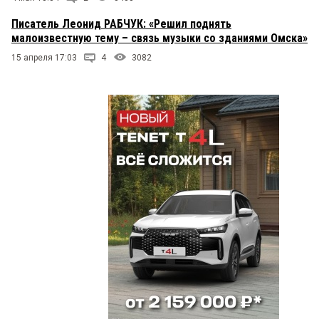
Писатель Леонид РАБЧУК: «Решил поднять
малоизвестную тему – связь музыки со зданиями Омска»
15 апреля 17:03
4
3082