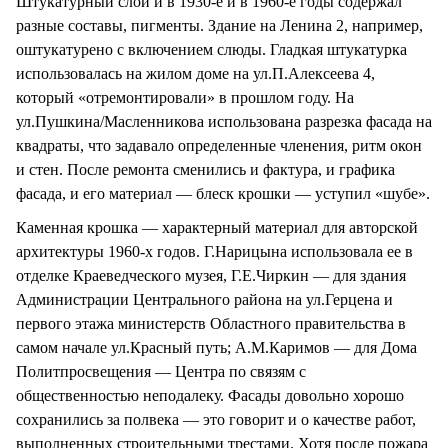
Штукатурный слой и в 1930-е и в 1960-е годы содержал
разные составы, пигменты. Здание на Ленина 2, например,
оштукатурено с включением слюды. Гладкая штукатурка
использовалась на жилом доме на ул.П.Алексеева 4,
который «отремонтировали» в прошлом году. На
ул.Пушкина/Масленникова использована разрезка фасада на
квадраты, что задавало определенные членения, ритм окон
и стен. После ремонта сменились и фактура, и графика
фасада, и его материал — блеск крошки — уступил «шубе».
Каменная крошка — характерный материал для авторской
архитектуры 1960-х годов. Г.Нарицына использовала ее в
отделке Краеведческого музея, Г.Е.Чиркин — для здания
Администрации Центрального района на ул.Герцена и
первого этажа министерств Областного правительства в
самом начале ул.Красный путь; А.М.Каримов — для Дома
Политпросвещения — Центра по связям с
общественностью неподалеку. Фасады довольно хорошо
сохранились за полвека — это говорит и о качестве работ,
выполненных строительными трестами. Хотя после пожара