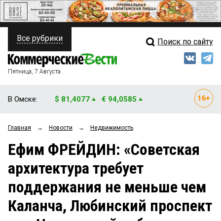
Все рубрики
Поиск по сайту
ПОЛИТИКА
Свежий выпуск
Медиа
ФИНАНСЫ
Пятница, 7 Августа
Кто есть кто
НЕДВИЖИМОСТЬ
В Омске:
$ 81,4077
€ 94,0585
Интервью
БИЗНЕС
Главная
→
Новости
→
Недвижимость
Мнения
ОБЩЕСТВО
Ефим ФРЕЙДИН: «Советская
Рейтинги
ЗАКОН
архитектура требует
Блоги
НОВОСТИ КОМПАНИЙ
поддержания не меньше чем
Архив
ПРОИСШЕСТВИЯ
Каланча, Любинский проспект