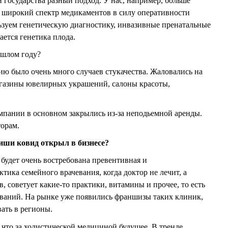
и государства разный подход. У нас, например, больше
 широкий спектр медикаментов в силу оперативности
зуем генетическую диагностику, инвазивные пренатальные
ается генетика плода.
ошлом году?
ию было очень много случаев стукачества. Жаловались на
агазины ювелирных украшений, салоны красоты,
мпании в основном закрылись из-за неподьемной аренды.
орам.
ниши ковид открыл в бизнесе?
 будет очень востребована превентивная и
ика семейного врачевания, когда доктор не лечит, а
в, советует какие-то практики, витамины и прочее, то есть
еваний. На рынке уже появились франшизы таких клиник,
ать в регионы.
, что за холистической медициной будущее. В тренде