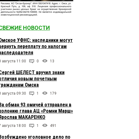
СВЕЖИЕ НОВОСТИ
Омское УФНС: наследники могут
вернуть переплату по налогам
наследодателя
8 августа 11:00
0
13
Сергей ШЕЛЕСТ вручил знаки
отличия новым почетным
гражданам Омска
8 августа 09:30
1
179
За обман 93 омичей отправлен в
колонию глава АЦ «Ромни Марш»
Ярослав МАКАРЕНКО
7 августа 18:00
1
491
Возбуждено уголовное дело по