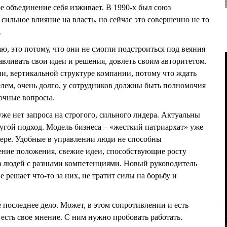
е объединение себя изживает. В 1990-х был союз
ильное влияние на власть, но сейчас это совершенно не то
.
аю, это потому, что они не смогли подстроиться под веяния
авливать свои идеи и решения, довлеть своим авторитетом.
ии, вертикальной структуре компании, потому что ждать
лем, очень долго, у сотрудников должны быть полномочия
рочные вопросы.
 уже нет запроса на строгого, сильного лидера. Актуальны
ругой подход. Модель бизнеса – «жесткий патриархат» уже
 мере. Удобные в управлении люди не способны
ение положения, свежие идеи, способствующие росту
з людей с разными компетенциями. Новый руководитель
е решает что-то за них, не тратит силы на борьбу и
ое последнее дело. Может, в этом сопротивлении и есть
 есть свое мнение. С ним нужно пробовать работать.