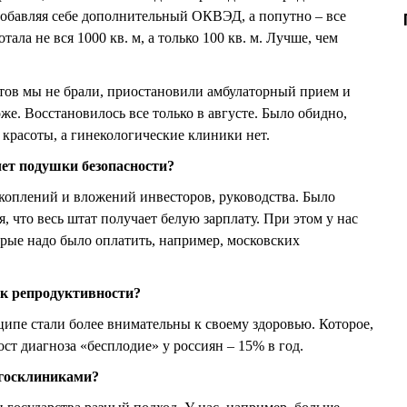
добавляя себе дополнительный ОКВЭД, а попутно – все
тала не вся 1000 кв. м, а только 100 кв. м. Лучше, чем
тов мы не брали, приостановили амбулаторный прием и
е. Восстановилось все только в августе. Было обидно,
 красоты, а гинекологические клиники нет.
счет подушки безопасности?
накоплений и вложений инвесторов, руководства. Было
, что весь штат получает белую зарплату. При этом у нас
орые надо было оплатить, например, московских
 к репродуктивности?
ципе стали более внимательны к своему здоровью. Которое,
ост диагноза «бесплодие» у россиян – 15% в год.
 госклиниками?