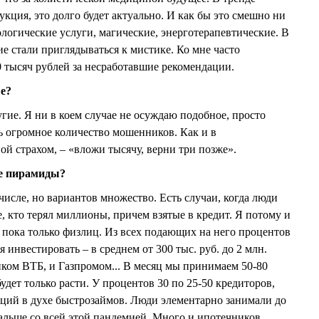
кция, это долго будет актуально. И как бы это смешно ни
ологические услуги, магические, энерготерапевтические. В
е стали приглядываться к мистике. Ко мне часто
0 тысяч рублей за несработавшие рекомендации.
е?
ругие. Я ни в коем случае не осуждаю подобное, просто
ь огромное количество мошенников. Как и в
й страхом, – «вложи тысячу, верни три позже».
е пирамиды?
числе, но вариантов множество. Есть случаи, когда люди
те, кто терял миллионы, причем взятые в кредит. Я потому и
– пока только физлиц. Из всех подающих на него процентов
ся инвестировать – в среднем от 300 тыс. руб. до 2 млн.
ом ВТБ, и Газпромом... В месяц мы принимаем 50-80
будет только расти. У процентов 30 по 25-50 кредиторов,
ций в духе быстрозаймов. Люди элементарно занимали до
дальше со всей этой пандемией. Много и ипотечников,