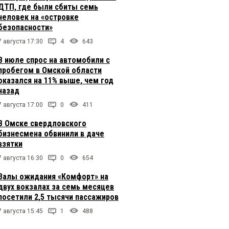
ДТП, где были сбиты семь
человек на «островке
безопасности»
7 августа 17:30
4
643
В июле спрос на автомобили с
пробегом в Омской области
оказался на 11% выше, чем год
назад
7 августа 17:00
0
411
В Омске свердловского
бизнесмена обвинили в даче
взятки
7 августа 16:30
0
654
Залы ожидания «Комфорт» на
двух вокзалах за семь месяцев
посетили 2,5 тысячи пассажиров
7 августа 15:45
1
488