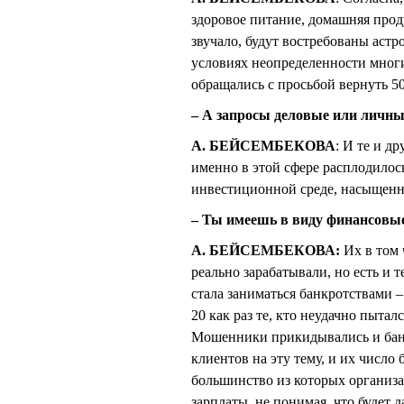
здоровое питание, домашняя проду
звучало, будут востребованы астр
условиях неопределенности многи
обращались с просьбой вернуть 5
– А запросы деловые или личны
А. БЕЙСЕМБЕКОВА
: И те и д
именно в этой сфере расплодилос
инвестиционной среде, насыщенно
– Ты имеешь в виду финансовы
А. БЕЙСЕМБЕКОВА:
Их в том 
реально зарабатывали, но есть и 
стала заниматься банкротствами 
20 как раз те, кто неудачно пытал
Мошенники прикидывались и банк
клиентов на эту тему, и их число 
большинство из которых организа
зарплаты, не понимая, что будет 