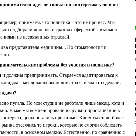
принимателей идет не только по «интересам», но и по
например, понимаем, что политика – это не про нас. Мы
льно подбирали лидеров из разных сфер, чтобы взаимно
наниями из несвязанных отраслей.
с два представителя медицины... Но стоматология и
ечно.
инимательские проблемы без участия в политике?
 и должны предпринимать. Стараемся адаптироваться к
 ковидом – мы должны были вписаться, и мы это сделали.
локдаун?
асно пугала. Но мои студии не работали лишь месяц, хотя и
ьно. В мае мы компенсировали выручкой простаивание в
не потеряла, цены остались прежними. Клиенты стали более
рынка отсеялись те игроки, которые не смогли соблюдать
опасности, в основном мелкие. Естественно, по сравнению с