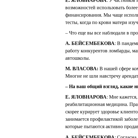
Е. ЯЛОВНАРОВА
: У частников 
возможностей использовать более
финансирования. Мы чаще исполь
тесты, когда по крови матери изуч
– Что еще вы все наблюдали в пр
А. БЕЙСЕМБЕКОВА
: В пандем
работу конкурентов ломбарды, м
автошколы.
М. ВЛАСОВА:
В нашей сфере ко
Многие не шли навстречу арендат
– На ваш общий взгляд, какие 
Е. ЯЛОВНАРОВА
: Мне кажется,
реабилитационная медицина. Практ
скорее курирует здоровье клиенто
занимается профилактикой забол
которые пытаются активно продав
А. БЕЙСЕМБЕКОВА
: Согласна