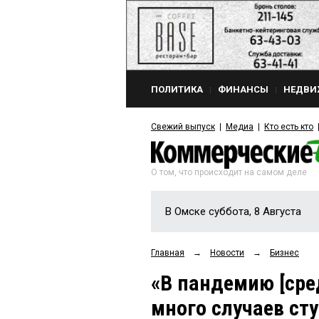
ПОЛИТИКА
ФИНАНСЫ
НЕДВИ
Свежий выпуск
Медиа
Кто есть кто
О том, что происходит на самом деле
В Омске суббота, 8 Августа
Главная
→
Новости
→
Бизнес
«В пандемию [ср
много случаев ст