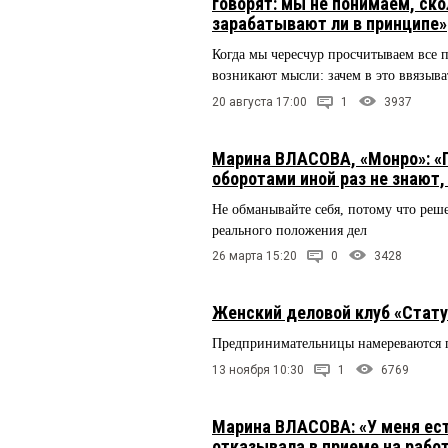
говорят: мы не понимаем, ск
зарабатывают ли в принципе»
Когда мы чересчур просчитываем все п
возникают мысли: зачем в это ввязыва
20 августа 17:00
1
3937
Марина ВЛАСОВА, «Монро»: «
оборотами иной раз не знают
Не обманывайте себя, потому что реш
реального положения дел
26 марта 15:20
0
3428
Женский деловой клуб «Стату
Предпринимательницы намереваются п
13 ноября 10:30
1
6769
Марина ВЛАСОВА: «У меня ест
отказывала в приеме на рабо