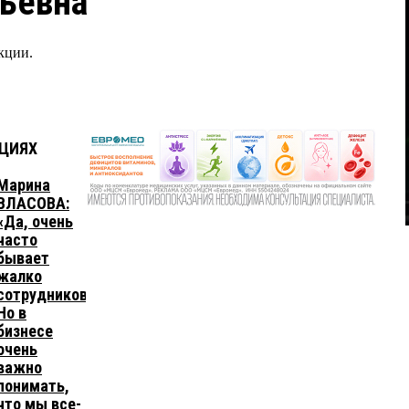
ьевна
кции.
АЦИЯХ
Марина
ВЛАСОВА:
«Да, очень
часто
бывает
жалко
сотрудников.
Но в
бизнесе
очень
важно
понимать,
что мы все-