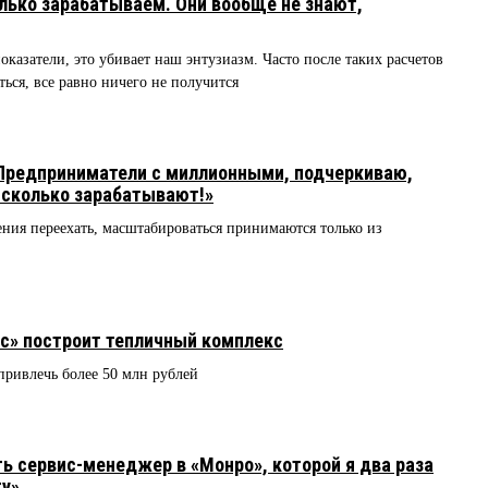
олько зарабатываем. Они вообще не знают,
оказатели, это убивает наш энтузиазм. Часто после таких расчетов
ться, все равно ничего не получится
Предприниматели с миллионными, подчеркиваю,
, сколько зарабатывают!»
ения переехать, масштабироваться принимаются только из
с» построит тепличный комплекс
ривлечь более 50 млн рублей
ь сервис-менеджер в «Монро», которой я два раза
ту»