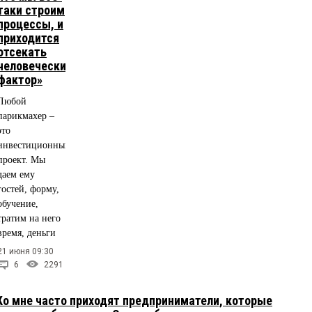
таки строим
процессы, и
приходится
отсекать
человеческий
фактор»
Любой
парикмахер –
это
инвестиционный
проект. Мы
даем ему
гостей, форму,
обучение,
тратим на него
время, деньги
21 июня 09:30
6
2291
о мне часто приходят предприниматели, которые