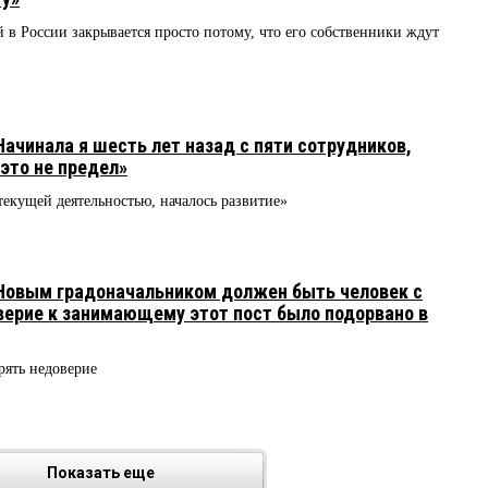
в России закрывается просто потому, что его собственники ждут
ачинала я шесть лет назад с пяти сотрудников,
 это не предел»
текущей деятельностью, началось развитие»
Новым градоначальником должен быть человек с
верие к занимающему этот пост было подорвано в
рять недоверие
Показать еще