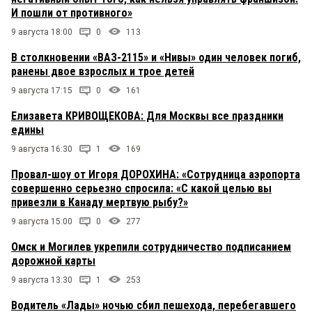
И пошли от противного»
9 августа 18:00
0
113
В столкновении «ВАЗ-2115» и «Нивы» один человек погиб,
ранены двое взрослых и трое детей
9 августа 17:15
0
161
Елизавета КРИВОЩЕКОВА: Для Москвы все праздники
едины
9 августа 16:30
1
169
Провал-шоу от Игоря ДОРОХИНА: «Сотрудница аэропорта
совершенно серьезно спросила: «С какой целью вы
привезли в Канаду мертвую рыбу?»
9 августа 15:00
0
277
Омск и Могилев укрепили сотрудничество подписанием
дорожной карты
9 августа 13:30
1
253
Водитель «Лады» ночью сбил пешехода, перебегавшего