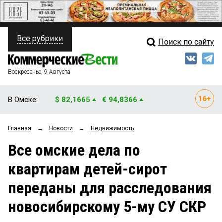
Все рубрики
Поиск по сайту
ПОЛИТИКА
Свежий выпуск
Медиа
ФИНАНСЫ
Воскресенье, 9 Августа
Кто есть кто
НЕДВИЖИМОСТЬ
В Омске:
$ 82,1665
€ 94,8366
Интервью
БИЗНЕС
Главная
→
Новости
→
Недвижимость
Мнения
ОБЩЕСТВО
Все омские дела по
Рейтинги
ЗАКОН
квартирам детей-сирот
Блоги
НОВОСТИ КОМПАНИЙ
переданы для расследования
Архив
ПРОИСШЕСТВИЯ
новосибирскому 5-му СУ СКР