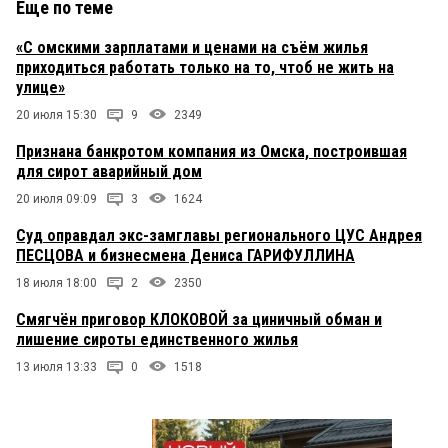
Еще по теме
«С омскими зарплатами и ценами на съём жилья
приходиться работать только на то, чтоб не жить на
улице»
20 июля 15:30
9
2349
Признана банкротом компания из Омска, построившая
для сирот аварийный дом
20 июля 09:09
3
1624
Суд оправдал экс-замглавы регионального ЦУС Андрея
ПЕСЦОВА и бизнесмена Дениса ГАРИФУЛЛИНА
18 июля 18:00
2
2350
Смягчён приговор КЛОКОВОЙ за циничный обман и
лишение сироты единственного жилья
13 июля 13:33
0
1518