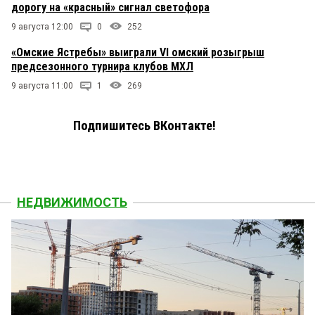
дорогу на «красный» сигнал светофора
9 августа 12:00
0
252
«Омские Ястребы» выиграли VI омский розыгрыш
предсезонного турнира клубов МХЛ
9 августа 11:00
1
269
Подпишитесь ВКонтакте!
НЕДВИЖИМОСТЬ