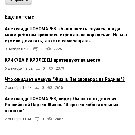
Еще по теме
Александр ПОНОМАРЕВ: «Было шесть случаев, когда
моим ребятам пришлось стрелять на поражение. Но мы
сумели доказать, что это самозащита»
9 ноября 07:39
0
7725
КРИКУХА И КРОЛЕВЕЦ претендуют на место
6 декабря 12:52
0
2379
Что ожидает омскую "Жизнь Пенсионеров на Родине"?
2 октября 12:48
0
2615
Александр ПОНОМАРЕВ, лидер Омского отделения
Российской Партии Жизни: "Я против избирательных
залогов"
2 октября 11:41
0
2887