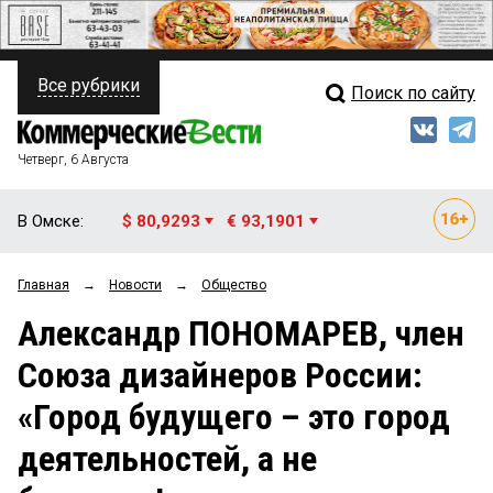
Все рубрики
Поиск по сайту
ПОЛИТИКА
Свежий выпуск
Медиа
ФИНАНСЫ
Четверг, 6 Августа
Кто есть кто
НЕДВИЖИМОСТЬ
В Омске:
$ 80,9293
€ 93,1901
Интервью
БИЗНЕС
Главная
→
Новости
→
Общество
Мнения
ОБЩЕСТВО
Александр ПОНОМАРЕВ, член
Рейтинги
ЗАКОН
Союза дизайнеров России:
Блоги
НОВОСТИ КОМПАНИЙ
«Город будущего – это город
Архив
ПРОИСШЕСТВИЯ
деятельностей, а не