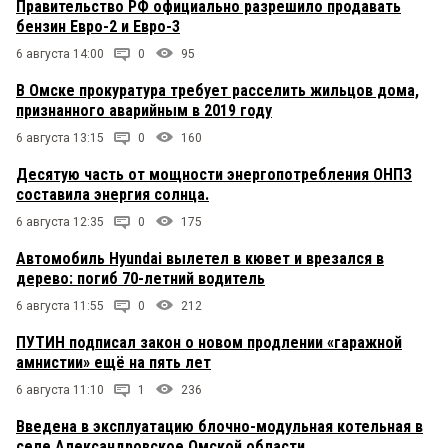
Правительство РФ официально разрешило продавать
бензин Евро-2 и Евро-3
6 августа 14:00
0
95
В Омске прокуратура требует расселить жильцов дома,
признанного аварийным в 2019 году
6 августа 13:15
0
160
Десятую часть от мощности энергопотребления ОНПЗ
составила энергия солнца.
6 августа 12:35
0
175
Автомобиль Hyundai вылетел в кювет и врезался в
дерево: погиб 70-летний водитель
6 августа 11:55
0
212
ПУТИН подписал закон о новом продлении «гаражной
амнистии» ещё на пять лет
6 августа 11:10
1
236
Введена в эксплуатацию блочно-модульная котельная в
селе Александровское Омской области