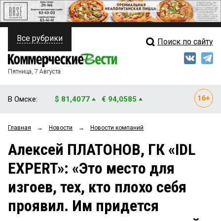
Все рубрики
Поиск по сайту
ПОЛИТИКА
Свежий выпуск
Медиа
ФИНАНСЫ
Пятница, 7 Августа
Кто есть кто
НЕДВИЖИМОСТЬ
В Омске:
$ 81,4077
€ 94,0585
Интервью
БИЗНЕС
Главная
→
Новости
→
Новости компаний
Мнения
ОБЩЕСТВО
Алексей ПЛАТОНОВ, ГК «IDL
Рейтинги
ЗАКОН
EXPERT»: «Это место для
Блоги
НОВОСТИ КОМПАНИЙ
изгоев, тех, кто плохо себя
Архив
ПРОИСШЕСТВИЯ
проявил. Им придется