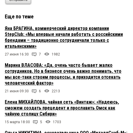
Еще по теме
Яна БРАГИНА, коммерческий директор компании
StepClub: «Мы впервые начали работать с российскими
брендами – традиционно сотрудничали только с
итальянскими»
27 июня 16:30
7
1982
Марина ВЛАСОВА: «Да, очень часто бывает жалко
сотрудников. Но в бизнесе очень важно понимать, что
мы все-таки строим процессы, и приходится отсекать
человеческий фактор»
21 июня 09:30
6
2213
Елена МИХАЙЛОВА, чайная сеть «Винтаж»: «Надеюсь,
сможем создать прецедент и прославить Омск как
чайную столицу Сибири»
15 марта 18:00
5
1703
Ольга НИКИТИНА, основательница ООО «МеталлСнаб-М»: