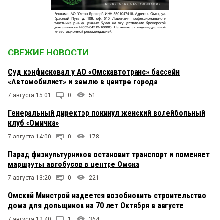
СВЕЖИЕ НОВОСТИ
Суд конфисковал у АО «Омскавтотранс» бассейн
«Автомобилист» и землю в центре города
7 августа 15:01
0
51
Генеральный директор покинул женский волейбольный
клуб «Омичка»
7 августа 14:00
0
178
Парад физкультурников остановит транспорт и поменяет
маршруты автобусов в центре Омска
7 августа 13:20
0
221
Омский Минстрой надеется возобновить строительство
дома для дольщиков на 70 лет Октября в августе
7 августа 12:40
1
364