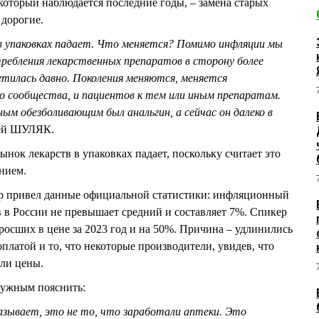
 который наблюдается последние годы, – замена старых
 дорогие.
 в упаковках падает. Что меняется? Помимо инфляции мы
требления лекарственных препаратов в сторону более
етилась давно. Поколения меняются, меняется
о сообщества, и пациентов к тем или иным препаратам.
ым обезболивающим был анальгин, а сейчас он далеко в
гей ШУЛЯК.
рынок лекарств в упаковках падает, поскольку считает это
нием.
p привел данные официальной статистики: инфляционный
 в России не превышает средний и составляет 7%. Спикер
росших в цене за 2023 год и на 50%. Причина – удлинились
платой и то, что некоторые производители, увидев, что
или цены.
ужным пояснить:
зывает, это не то, что заработали аптеки. Это