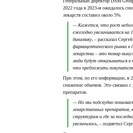
Генеральный директор DSM Group
2022 года в 2023-м ожидалось сни
лекарств составил около 5%.
— Кажется, что рост неболь
ежегодно увеличивается на
динамику
, – рассказал Серг
фармацевтического рынка в 
лекарства – это товар выну
люди будут отказываться в 
что предложить покупателю
При этом, по его информации, в 2
снижение объемов. Это связано с
препаратов.
— Но мы подспудно понимаем
лекарственных препаратов,
структурам и где за последн
увеличилось
, – подметил Се