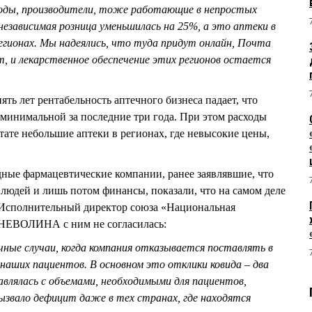
ходы, производители, тоже работающие в непростых
 независимая розница уменьшилась на 25%, а это аптеки в
егионах. Мы надеялись, что туда придут онлайн, Почта
ит, и лекарственное обеспечение этих регионов остается
ять лет рентабельность аптечного бизнеса падает, что
 минимальной за последние три года. При этом расходы
тате небольшие аптеки в регионах, где невысокие цены,
ные фармацевтические компании, ранее заявлявшие, что
 людей и лишь потом финансы, показали, что на самом деле
. Исполнительный директор союза «Национальная
 НЕВОЛИНА с ним не согласилась:
чные случаи, когда компания отказывается поставлять в
наших пациентов. В основном это отклики ковида – два
авлялась с объемами, необходимыми для пациентов,
ызвало дефицит даже в тех странах, где находятся