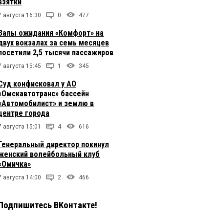
взятки
7 августа 16:30
0
477
Залы ожидания «Комфорт» на
двух вокзалах за семь месяцев
посетили 2,5 тысячи пассажиров
7 августа 15:45
1
345
Суд конфисковал у АО
«Омскавтотранс» бассейн
«Автомобилист» и землю в
центре города
7 августа 15:01
4
616
Генеральный директор покинул
женский волейбольный клуб
«Омичка»
7 августа 14:00
2
466
Подпишитесь ВКонтакте!