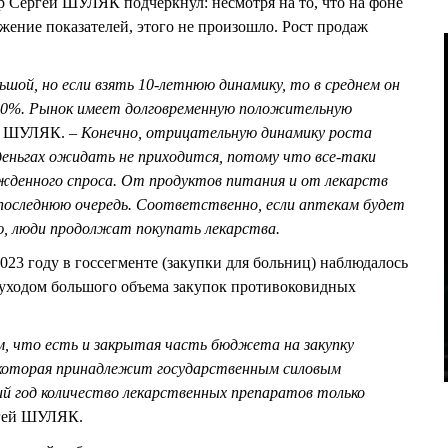
 Сергей ШУЛЯК подчеркнул: несмотря на то, что на фоне
жение показателей, этого не произошло. Рост продаж
шой, но если взять 10-летнюю динамику, то в среднем он
 10%. Рынок имеет долговременную положительную
ей ШУЛЯК.
– Конечно, отрицательную динамику роста
деньгах ожидать не приходится, потому что все-таки
жденного спроса. От продуктов питания и от лекарств
последнюю очередь. Соответственно, если аптекам будет
, люди продолжат покупать лекарства.
023 году в госсегменте (закупки для больниц) наблюдалось
 уходом большого объема закупок противоковидных
, что есть и закрытая часть бюджета на закупку
 которая принадлежит государственным силовым
ий год количество лекарственных препаратов только
ргей ШУЛЯК.