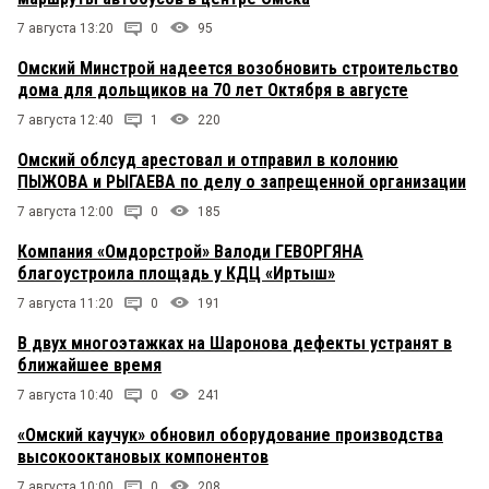
7 августа 13:20
0
95
Омский Минстрой надеется возобновить строительство
дома для дольщиков на 70 лет Октября в августе
7 августа 12:40
1
220
Омский облсуд арестовал и отправил в колонию
ПЫЖОВА и РЫГАЕВА по делу о запрещенной организации
7 августа 12:00
0
185
Компания «Омдорстрой» Валоди ГЕВОРГЯНА
благоустроила площадь у КДЦ «Иртыш»
7 августа 11:20
0
191
В двух многоэтажках на Шаронова дефекты устранят в
ближайшее время
7 августа 10:40
0
241
«Омский каучук» обновил оборудование производства
высокооктановых компонентов
7 августа 10:00
0
208