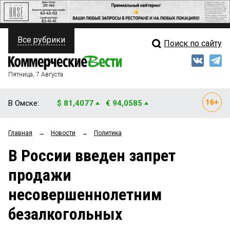
Все рубрики
Поиск по сайту
ПОЛИТИКА
Свежий выпуск
Медиа
ФИНАНСЫ
Пятница, 7 Августа
Кто есть кто
НЕДВИЖИМОСТЬ
В Омске:
$ 81,4077
€ 94,0585
Интервью
БИЗНЕС
Главная
→
Новости
→
Политика
Мнения
ОБЩЕСТВО
В России введен запрет
Рейтинги
ЗАКОН
продажи
Блоги
НОВОСТИ КОМПАНИЙ
несовершеннолетним
Архив
ПРОИСШЕСТВИЯ
безалкогольных