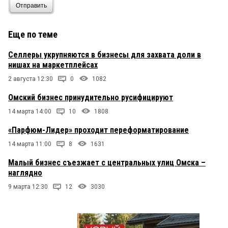
Отправить
Еще по теме
Селлеры укрупняются в бизнесы для захвата доли в
нишах на маркетплейсах
2 августа 12:30
0
1082
Омский бизнес принудительно русифицируют
14 марта 14:00
10
1808
«Парфюм-Лидер» проходит переформатирование
14 марта 11:00
8
1631
Малый бизнес съезжает с центральных улиц Омска –
наглядно
9 марта 12:30
12
3030