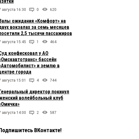
взятки
7 августа 16:30
0
620
Залы ожидания «Комфорт» на
двух вокзалах за семь месяцев
посетили 2,5 тысячи пассажиров
7 августа 15:45
1
464
Суд конфисковал у АО
«Омскавтотранс» бассейн
«Автомобилист» и землю в
центре города
7 августа 15:01
4
744
Генеральный директор покинул
женский волейбольный клуб
«Омичка»
7 августа 14:00
2
587
Подпишитесь ВКонтакте!