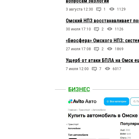
вопросам экологии
3 августа 12:30
1
1129
Омский НПЗ восстанавливает п
30 июля 17:10
2
1126
«Биосфера» Омского НПЗ: сист
27 июля 17:08
2
1869
Ущерб от атаки БПЛА на Омск е
7 июля 12:00
7
6017
БИЗНЕС