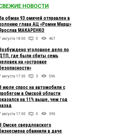
СВЕЖИЕ НОВОСТИ
За обман 93 омичей отправлен в
колонию глава АЦ «Ромни Марш»
Ярослав МАКАРЕНКО
7 августа 18:00
0
467
Возбуждено уголовное дело по
ДТП, где были сбиты семь
человек на «островке
безопасности»
7 августа 17:30
3
596
В июле спрос на автомобили с
пробегом в Омской области
оказался на 11% выше, чем год
назад
7 августа 17:00
0
390
В Омске свердловского
бизнесмена обвинили в даче