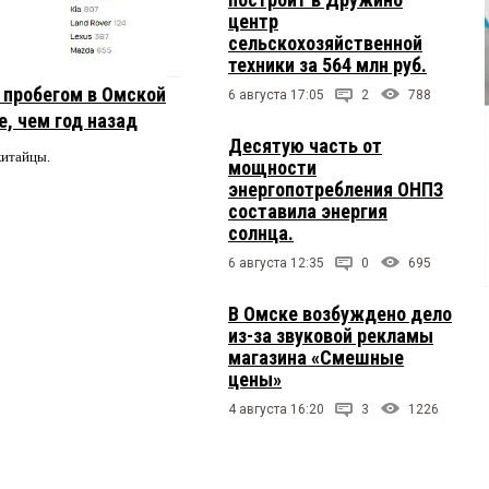
центр
сельскохозяйственной
техники за 564 млн руб.
с пробегом в Омской
6 августа 17:05
2
788
, чем год назад
Десятую часть от
китайцы.
мощности
энергопотребления ОНПЗ
составила энергия
солнца.
6 августа 12:35
0
695
В Омске возбуждено дело
из-за звуковой рекламы
магазина «Смешные
цены»
4 августа 16:20
3
1226