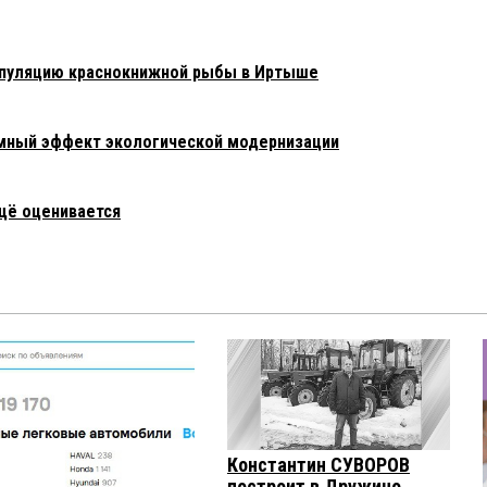
опуляцию краснокнижной рыбы в Иртыше
емный эффект экологической модернизации
щё оценивается
Константин СУВОРОВ
построит в Дружино