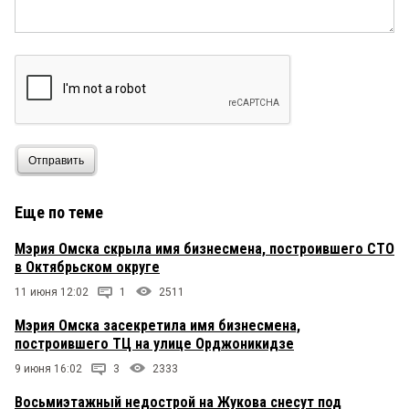
Отправить
Еще по теме
Мэрия Омска скрыла имя бизнесмена, построившего СТО
в Октябрьском округе
11 июня 12:02
1
2511
Мэрия Омска засекретила имя бизнесмена,
построившего ТЦ на улице Орджоникидзе
9 июня 16:02
3
2333
Восьмиэтажный недострой на Жукова снесут под