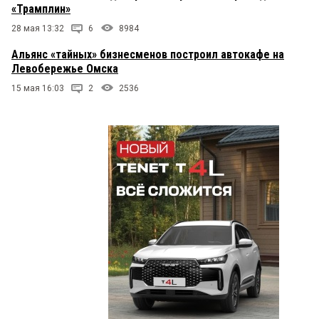
«Трамплин»
28 мая 13:32
6
8984
Альянс «тайных» бизнесменов построил автокафе на
Левобережье Омска
15 мая 16:03
2
2536