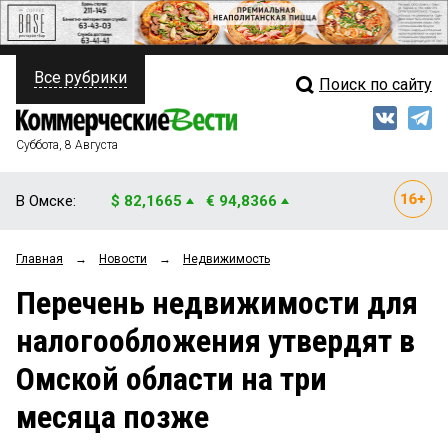
Все рубрики
Поиск по сайту
ПОЛИТИКА
Свежий выпуск
Медиа
ФИНАНСЫ
Суббота, 8 Августа
Кто есть кто
НЕДВИЖИМОСТЬ
В Омске:
$ 82,1665
€ 94,8366
Интервью
БИЗНЕС
Главная
→
Новости
→
Недвижимость
Мнения
ОБЩЕСТВО
Перечень недвижимости для
Рейтинги
ЗАКОН
налогообложения утвердят в
Блоги
НОВОСТИ КОМПАНИЙ
Омской области на три
Архив
ПРОИСШЕСТВИЯ
месяца позже